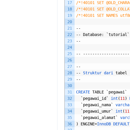
17
/*!40101 SET @OLD_CHARA
18
/*!40101 SET @OLD_COLLA
19
/*!40101 SET NAMES utf8
20
21
--
22
--
Database
:
`
tutorial
`
23
--
24
25
--
--------------------
26
27
--
28
--
Struktur 
dari 
tabel
29
--
30
31
CREATE 
TABLE
`
pegawai
`
32
`
pegawai_id
`
int
(
11
)
33
`
pegawai_nama
`
varcha
34
`
pegawai_umur
`
int
(
11
35
`
pegawai_alamat
`
varc
36
)
ENGINE
=
InnoDB 
DEFAULT