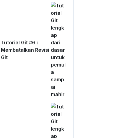
lamat
`)
VALUES
Tutorial Git #6 :
Membatalkan Revisi
Git
, DKI'
),
 22713, Riau'
),
18262, KepR'
),