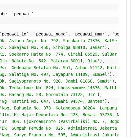
abel
`
pegawai
`
`
pegawai_id
`,
`
pegawai_nama
`,
`
pegawai_umur
`,
`
pegawai_a
Dk. Astana Anyar No. 792, Surakarta 71336, KalSel'
),
Ki. Sukajadi No. 450, Sibolga 98910, JaBar'
),
Ki. Soekarno Hatta No. 774, Cimahi 85529, SulBar'
),
Jln. Nakula No. 542, Mataram 80011, Riau'
),
Psr. Gedebage Selatan No. 951, Ambon 51142, KalTim'
),
Gg. Salatiga No. 497, Jayapura 14109, SumSel'
),
Dk. Sugiyopranoto No. 926, Jambi 61860, SumUt'
),
Dk. Teuku Umar No. 824, Lhokseumawe 14676, MalUt'
),
Ds. Bacang No. 28, Gorontalo 73123, DIY'
),
'Gg. Kartini No. 647, Cimahi 94574, Banten'
),
'Kpg. Bahagia No. 878, Kotamobagu 98264, Lampung'
),
'Jln. Ki Hajar Dewantara No. 423, Bekasi 53736, NTT'
),
'Jr. HOS. Cjokroaminoto (Pasirkaliki) No. 7, Bogor 39146
'Dk. Sumpah Pemuda No. 925, Administrasi Jakarta Selatan
'Kpg. Suryo Pranoto No. 595, Administrasi Jakarta Barat 