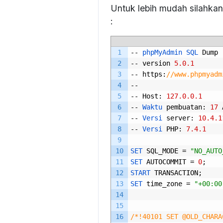
Untuk lebih mudah silahka
:
1
--
phpMyAdmin 
SQL 
Dump
2
--
version
5.0.1
3
--
https
:
//www.phpmyadm
4
--
5
--
Host
:
127.0.0.1
6
--
Waktu 
pembuatan
:
17
7
--
Versi 
server
:
10.4.1
8
--
Versi 
PHP
:
7.4.1
9
10
SET 
SQL_MODE
=
"NO_AUTO
11
SET 
AUTOCOMMIT
=
0
;
12
START 
TRANSACTION
;
13
SET 
time_zone
=
"+00:00
14
15
16
/*!40101 SET @OLD_CHARA