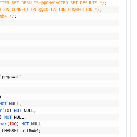
CTER_SET_RESULTS=@@CHARACTER_SET_RESULTS */
;
TION_CONNECTION=@@COLLATION_CONNECTION */
;
mb4 */
;
------------------------------------
`
pegawai
`
(
NOT 
NULL
,
r
(
10
)
NOT 
NULL
,
)
NOT 
NULL
,
har
(
100
)
NOT 
NULL
 
CHARSET
=
utf8mb4
;