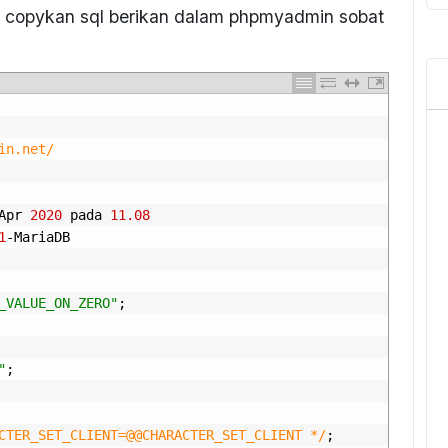
n copykan sql berikan dalam phpmyadmin sobat
in.net/
Apr
2020
pada
11.08
1
-
MariaDB
_VALUE_ON_ZERO"
;
"
;
CTER_SET_CLIENT=@@CHARACTER_SET_CLIENT */
;