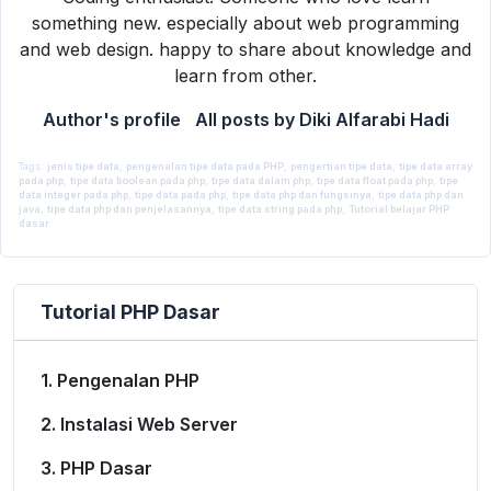
something new. especially about web programming
and web design. happy to share about knowledge and
learn from other.
Author's profile
All posts by Diki Alfarabi Hadi
Tags:
jenis tipe data
,
pengenalan tipe data pada PHP
,
pengertian tipe data
,
tipe data array
pada php
,
tipe data boolean pada php
,
tipe data dalam php
,
tipe data float pada php
,
tipe
data integer pada php
,
tipe data pada php
,
tipe data php dan fungsinya
,
tipe data php dan
By
Diki Alfarabi Hadi
java
,
tipe data php dan penjelasannya
,
tipe data string pada php
,
Tutorial belajar PHP
28 December 2015
PHP
dasar
Tutorial PHP Dasar
1. Pengenalan PHP
2. Instalasi Web Server
3. PHP Dasar