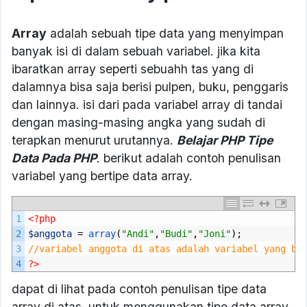
Array
adalah sebuah tipe data yang menyimpan
banyak isi di dalam sebuah variabel. jika kita
ibaratkan array seperti sebuahh tas yang di
dalamnya bisa saja berisi pulpen, buku, penggaris
dan lainnya. isi dari pada variabel array di tandai
dengan masing-masing angka yang sudah di
terapkan menurut urutannya.
Belajar PHP Tipe
Data Pada PHP
. berikut adalah contoh penulisan
variabel yang bertipe data array.
1
<?php
2
$anggota
=
array
(
"Andi"
,
"Budi"
,
"Joni"
);
3
//variabel anggota di atas adalah variabel yang be
4
?>
dapat di lihat pada contoh penulisan tipe data
array di atas. untuk menggunakan tipe data array