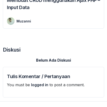
Membuat CRUD menggunakan Ajax PHP –
Input Data
5 January 2024
Membuat crud menggunakan ajax php dalam operasi input data. Artikel ini dilanjutkan dari materi sebelumnya yang membahas bagaimana cara menampilkan data menggunakan ajax dan php. ...
Muzanni
Diskusi
Belum Ada Diskusi
Tulis Komentar / Pertanyaan
You must be
logged in
to post a comment.