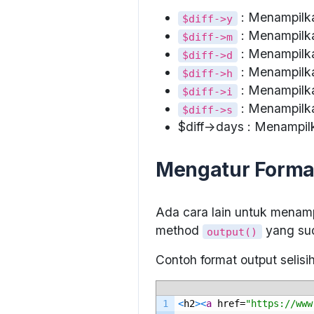
: Menampilka
$diff->y
: Menampilka
$diff->m
: Menampilkan
$diff->d
: Menampilka
$diff->h
: Menampilka
$diff->i
: Menampilkan
$diff->s
$diff->days : Menampilk
Mengatur Format
Ada cara lain untuk menamp
method
yang sud
output()
Contoh format output selisi
1
<
h2
>
<
a
href
=
"https://www