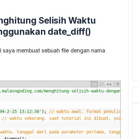
ghitung Selisih Waktu
ggunakan date_diff()
ini saya membuat sebuah file dengan nama
.malasngoding.com/menghitung-selisih-waktu-dengan-php"
>
M
94-2-15 13:12:30'
);
// waktu awal. format penulisan tahu
// waktu sekarang. saat tutorial ini dibuat, yaitu : 30
waktu. tanggal dari pada parameter pertama, tanggal samp
,
$
sampai
);