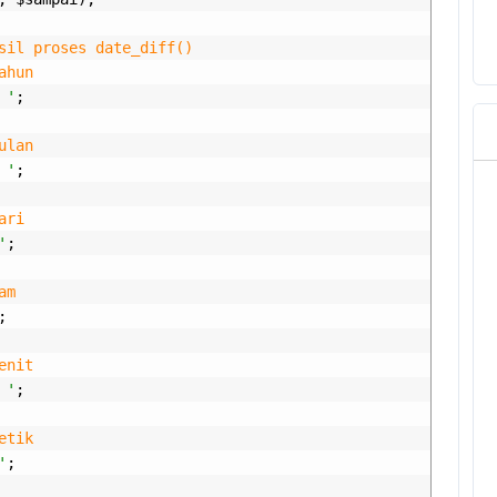
sil proses date_diff()
ahun
 '
;
ulan
 '
;
ari
'
;
am
;
enit
 '
;
etik
'
;