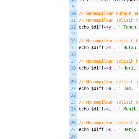
9
10
// menampilkan output ha
11
// Menampilkan selisih t
12
echo
$
diff
-
>
y
.
' Tahun,
13
14
// Menampilkan selisih b
15
echo
$
diff
-
>
m
.
' Bulan,
16
17
// Menampilkan selisih h
18
echo
$
diff
-
>
d
.
' Hari, 
19
20
// Menampilkan selisih j
21
echo
$
diff
-
>
h
.
' Jam, '
22
23
// Menampilkan selisih m
24
echo
$
diff
-
>
i
.
' Menit,
25
26
// Menampilkan selisih d
27
echo
$
diff
-
>
s
.
' Detik.
28