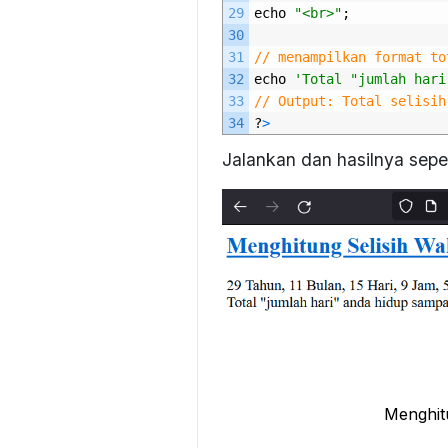
29
echo
"<br>"
;
30
31
// menampilkan format to
32
echo
'Total "jumlah hari
33
// Output: Total selisih
34
?
>
Jalankan dan hasilnya seper
Menghit