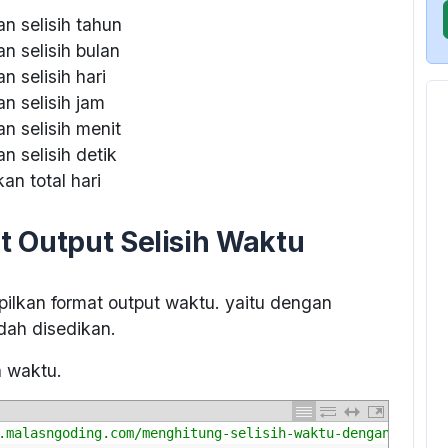
n selisih tahun
n selisih bulan
 selisih hari
n selisih jam
n selisih menit
 selisih detik
an total hari
 Output Selisih Waktu
ilkan format output waktu. yaitu dengan
ah disedikan.
h waktu.
.malasngoding.com/menghitung-selisih-waktu-dengan-php"
>
M