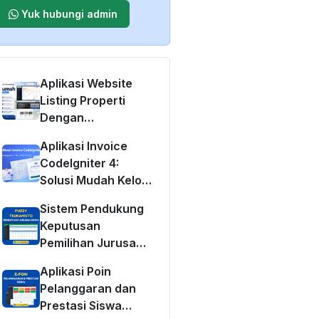
Yuk hubungi admin
Aplikasi Website
Listing Properti
Dengan
CodeIgniter 4
Aplikasi Invoice
CodeIgniter 4:
Solusi Mudah Kelola
Tagihan &
Sistem Pendukung
Keuangan Bisnis
Keputusan
Anda
Pemilihan Jurusan
Siswa Metode
Aplikasi Poin
Fuzzy Tsukamoto
Pelanggaran dan
Berbasis Web
Prestasi Siswa
enghitung 
Umur 
Dengan 
PHP
-
Malasngoding
.
com
<
/
a
>
<
/
h2
>