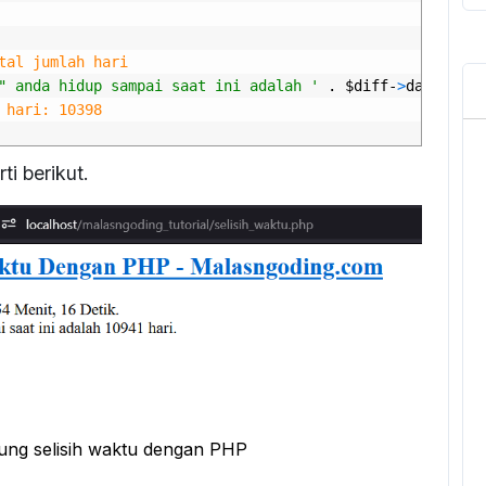
tal jumlah hari
" anda hidup sampai saat ini adalah '
.
$
diff
-
>
days
.
' 
 hari: 10398
ti berikut.
ung selisih waktu dengan PHP