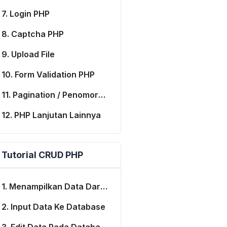
7. Login PHP
8. Captcha PHP
9. Upload File
10. Form Validation PHP
11. Pagination / Penomoran Halaman
12. PHP Lanjutan Lainnya
enghitung 
Selisih 
Waktu 
Dengan 
PHP
-
Malasngoding
.
com
<
/
a
Tutorial CRUD PHP
n-bulan-tanggal jam:menit:detik
1. Menampilkan Data Dari Database
/1/2024 16:00:00
2. Input Data Ke Database
ai pada parameter kedua