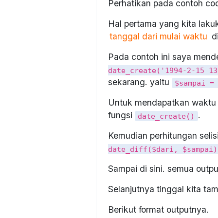
Perhatikan pada contoh codi
Hal pertama yang kita laku
tanggal dari mulai waktu
di
Pada contoh ini saya mend
date_create('1994-2-15 13
sekarang. yaitu
$sampai =
Untuk mendapatkan waktu 
fungsi
.
date_create()
Kemudian perhitungan selis
date_diff($dari, $sampai)
Sampai di sini. semua outp
Selanjutnya tinggal kita tam
Berikut format outputnya.