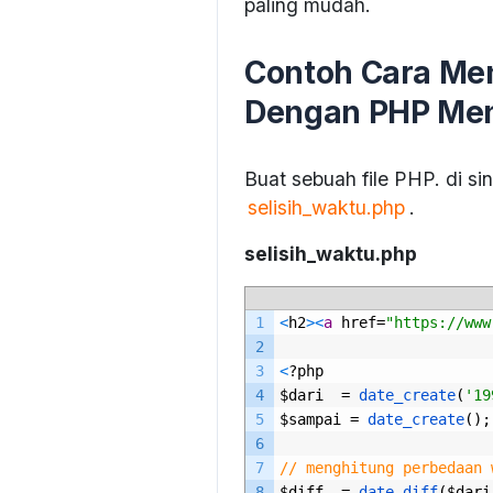
paling mudah.
Contoh Cara Men
Dengan PHP Men
Buat sebuah file PHP. di s
selisih_waktu.php
.
selisih_waktu.php
1
<
h2
>
<
a
href
=
"https://www
2
3
<
?
php
4
$
dari
=
date_create
(
'19
5
$
sampai
=
date_create
();
6
7
// menghitung perbedaan 
8
$
diff
=
date_diff
($
dari