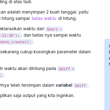
ng di atas tadi.
kan adalah menyimpan 2 buah tanggal. yaitu
 hitung sampai
batas waktu
di hitung.
eklarasikan waktu dari
$dari =
. dan batas nya sampai waktu
:12:30');
.
 date_create();
sekarang cukup kosongkan parameter dalam
ih waktu akan dihitung pada
$diff =
.
;
utnya telah tersimpan dalam
variabel
.
$diff
pilkan saja output yang kita inginkan.