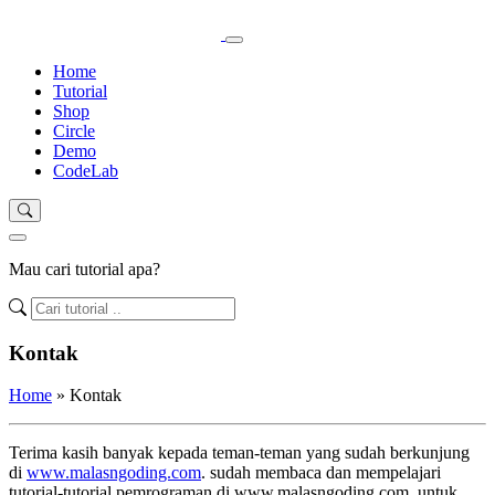
Home
Tutorial
Shop
Circle
Demo
CodeLab
Mau cari tutorial apa?
Kontak
Home
»
Kontak
Terima kasih banyak kepada teman-teman yang sudah berkunjung
di
www.malasngoding.com
. sudah membaca dan mempelajari
tutorial-tutorial pemrograman di www.malasngoding.com. untuk