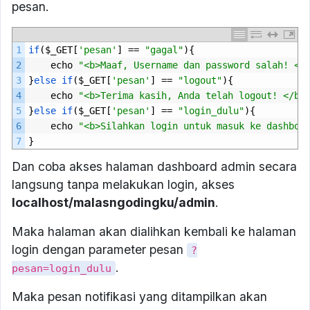
pesan.
1
if
($
_GET
[
'pesan'
]
==
"gagal"
){
2
echo
"<b>Maaf, Username dan password salah! </
3
}
else 
if
($
_GET
[
'pesan'
]
==
"logout"
){
4
echo
"<b>Terima kasih, Anda telah logout! </b>
5
}
else 
if
($
_GET
[
'pesan'
]
==
"login_dulu"
){
6
echo
"<b>Silahkan login untuk masuk ke dashboa
7
}
Dan coba akses halaman dashboard admin secara
langsung tanpa melakukan login, akses
localhost/malasngodingku/admin
.
Maka halaman akan dialihkan kembali ke halaman
login dengan parameter pesan
?
.
pesan=login_dulu
Maka pesan notifikasi yang ditampilkan akan