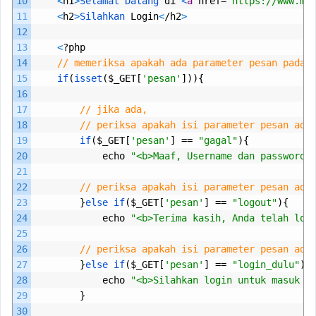
10
<
h1
>
Selamat 
Datang 
di
<
a
href
=
"https://www.ma
11
<
h2
>
Silahkan 
Login
<
/
h2
>
12
13
<
?
php
14
// memeriksa apakah ada parameter pesan pada 
15
if
(
isset
($
_GET
[
'pesan'
])){
16
17
// jika ada,
18
// periksa apakah isi parameter pesan ada
19
if
($
_GET
[
'pesan'
]
==
"gagal"
){
20
echo
"<b>Maaf, Username dan password 
21
22
// periksa apakah isi parameter pesan ada
23
}
else 
if
($
_GET
[
'pesan'
]
==
"logout"
){
24
echo
"<b>Terima kasih, Anda telah log
25
26
// periksa apakah isi parameter pesan ada
27
}
else 
if
($
_GET
[
'pesan'
]
==
"login_dulu"
){
28
echo
"<b>Silahkan login untuk masuk k
29
}
30