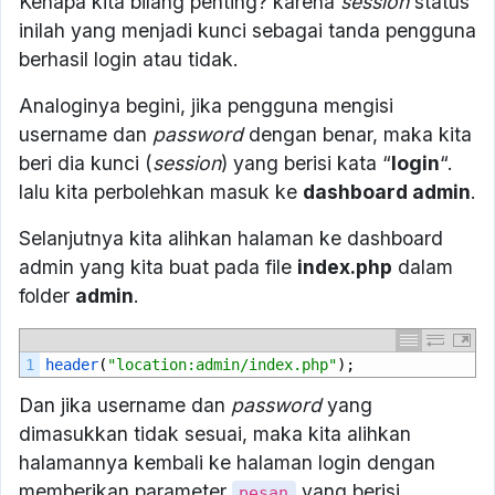
Kenapa kita bilang penting? karena
session
status
inilah yang menjadi kunci sebagai tanda pengguna
berhasil login atau tidak.
Analoginya begini, jika pengguna mengisi
username dan
password
dengan benar, maka kita
beri dia kunci (
session
) yang berisi kata “
login
“.
lalu kita perbolehkan masuk ke
dashboard admin
.
Selanjutnya kita alihkan halaman ke dashboard
admin yang kita buat pada file
index.php
dalam
folder
admin
.
1
header
(
"location:admin/index.php"
);
Dan jika username dan
password
yang
dimasukkan tidak sesuai, maka kita alihkan
halamannya kembali ke halaman login dengan
memberikan parameter
yang berisi
pesan