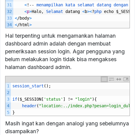
31
<
!--
menampilkan 
kata 
selamat 
datang 
dengan 
s
32
<
p
>
Halo
,
Selamat 
datang
<
b
>
<
?
php 
echo
$
_SESSI
33
<
/
body
>
34
<
/
html
>
Hal terpenting untuk mengamankan halaman
dashboard admin adalah dengan membuat
pemeriksaan session login. Agar pengguna yang
belum melakukan login tidak bisa mengakses
halaman dashboard admin.
1
session_start
();
2
3
if
($
_SESSION
[
'status'
]
!=
"login"
){
4
header
(
"location:../index.php?pesan=login_dulu
5
}
Masih ingat kan dengan analogi yang sebelumnya
disampaikan?