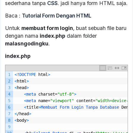
sederhana tanpa
CSS
. jadi hanya form HTML saja.
Baca :
Tutorial Form Dengan HTML
Untuk
membuat form login
, buat sebuah file baru
dengan nama
index.php
dalam folder
malasngodingku
.
index.php
1
<
!
DOCTYPE 
html
>
2
<
html
>
3
<
head
>
4
<
meta 
charset
=
"utf-8"
>
5
<
meta 
name
=
"viewport"
content
=
"width=device-w
6
<
title
>
Membuat 
Form 
Login 
Tanpa 
Database 
Deng
7
<
/
head
>
8
<
body
>
9