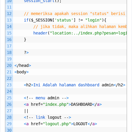
10
session_start
();
11
12
// memeriksa apakah session "status" berisi s
13
if
($
_SESSION
[
'status'
]
!=
"login"
){
14
// jika tidak, maka alihkan halaman kemba
15
header
(
"location:../index.php?pesan=login
16
}
17
18
?
>
19
20
<
/
head
>
21
<
body
>
22
23
<
h2
>
Ini 
Adalah 
halaman 
dashboard 
admin
<
/
h2
>
24
25
<
!--
menu 
admin
--
>
26
<
a
href
=
"index.php"
>
DASHBOARD
<
/
a
>
27
||
28
<
!--
link 
logout
--
>
29
<
a
href
=
"logout.php"
>
LOGOUT
<
/
a
>
30