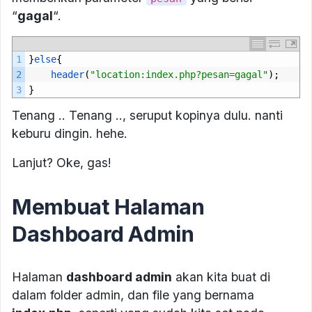
“
gagal
“.
1
}
else
{
2
header
(
"location:index.php?pesan=gagal"
);
3
}
Tenang .. Tenang .., seruput kopinya dulu. nanti
keburu dingin. hehe.
Lanjut? Oke, gas!
Membuat Halaman
Dashboard Admin
Halaman
dashboard admin
akan kita buat di
dalam folder admin, dan file yang bernama