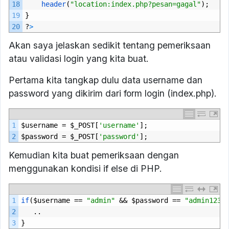
18
header
(
"location:index.php?pesan=gagal"
);
19
}
20
?
>
Akan saya jelaskan sedikit tentang pemeriksaan
atau validasi login yang kita buat.
Pertama kita tangkap dulu data username dan
password yang dikirim dari form login (index.php).
1
$
username
=
$
_POST
[
'username'
];
2
$
password
=
$
_POST
[
'password'
];
Kemudian kita buat pemeriksaan dengan
menggunakan kondisi if else di PHP.
1
if
($
username
==
"admin"
&&
$
password
==
"admin123"
2
..
3
}