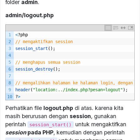
folder
admin
.
admin/logout.php
1
<
?
php
2
// mengaktifkan session
3
session_start
();
4
5
// menghapus semua session
6
session_destroy
();
7
8
// mengalihkan halaman ke halaman login, dengan m
9
header
(
"location:../index.php?pesan=logout"
);
10
?
>
Perhatikan file
logout.php
di atas. karena kita
masih berurusan dengan
session
, gunakan
perintah
untuk mengaktifkan
session_start()
session
pada PHP
, kemudian dengan perintah