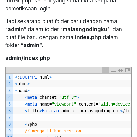
index.php
. seperti yang sudah kita set pada
pemeriksaan login.
Jadi sekarang buat folder baru dengan nama
“
admin
” dalam folder “
malasngodingku
“. dan
buat file baru dengan nama
index.php
dalam
folder “
admin
“.
admin/index.php
1
<
!
DOCTYPE 
html
>
2
<
html
>
3
<
head
>
4
<
meta 
charset
=
"utf-8"
>
5
<
meta 
name
=
"viewport"
content
=
"width=device-w
6
<
title
>
Halaman 
admin
-
malasngoding
.
com
<
/
titl
7
8
<
?
php
9
// mengaktifkan session