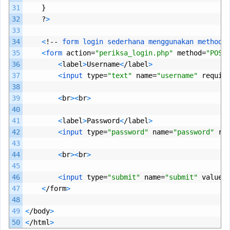
31
}
32
?
>
33
34
<
!--
form 
login 
sederhana 
menggunakan 
method 
35
<
form 
action
=
"periksa_login.php"
method
=
"POST
36
<
label
>
Username
<
/
label
>
37
<
input 
type
=
"text"
name
=
"username"
requir
38
39
<
br
>
<
br
>
40
41
<
label
>
Password
<
/
label
>
42
<
input 
type
=
"password"
name
=
"password"
re
43
44
<
br
>
<
br
>
45
46
<
input 
type
=
"submit"
name
=
"submit"
value
=
47
<
/
form
>
48
49
<
/
body
>
50
<
/
html
>