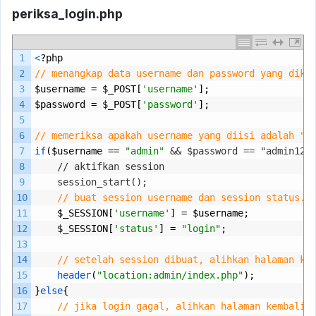
periksa_login.php
1
<
?
php
2
// menangkap data username dan password yang diki
3
$
username
=
$
_POST
[
'username'
];
4
$
password
=
$
_POST
[
'password'
];
5
6
// memeriksa apakah username yang diisi adalah "a
7
if
($
username
==
"admin"
&& $password == "admin123
8
	// aktifkan session
9
	session_start();
10
// buat session username dan session status. 
11
$
_SESSION
[
'username'
]
=
$
username
;
12
$
_SESSION
[
'status'
]
=
"login"
;
13
14
// setelah session dibuat, alihkan halaman ke
15
header
(
"location:admin/index.php"
);
16
}
else
{
17
// jika login gagal, alihkan halaman kembali 