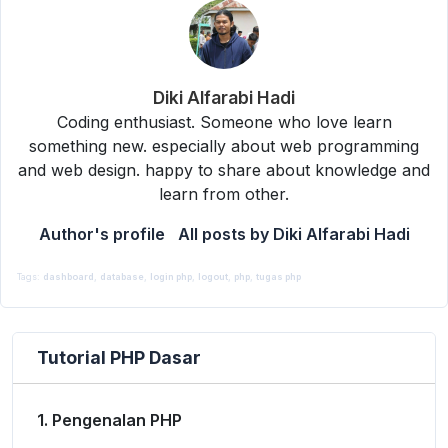
Diki Alfarabi Hadi
Coding enthusiast. Someone who love learn
something new. especially about web programming
and web design. happy to share about knowledge and
learn from other.
Author's profile
All posts by Diki Alfarabi Hadi
By
Diki Alfarabi Hadi
28 March 2024
PHP
Tags:
dashboard
,
database
,
login php
,
logout
,
php
,
tugas php
Tutorial PHP Dasar
1. Pengenalan PHP