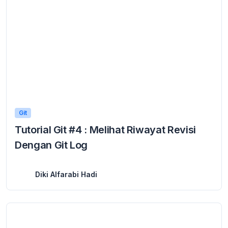
Git
Tutorial Git #4 : Melihat Riwayat Revisi
Dengan Git Log
7 February 2024
Setelah mempelajari cara membuat commit di Git, pada tutorial ini kita akan belajar cara melihat riwayat catatan revisi pada repository Git. Untuk melihat riwayat revisi ...
Diki Alfarabi Hadi