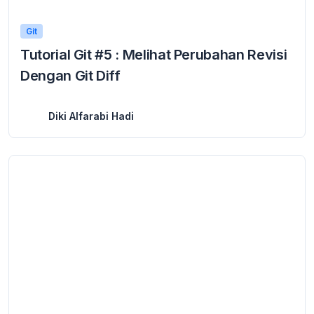
Git
Tutorial Git #5 : Melihat Perubahan Revisi
Dengan Git Diff
19 March 2024
Melihat Perubahan Revisi Dengan Git Diff – Setelah sebelumnya kita belajar cara melihat riwayat revisi dengan perintah git log, pada tutorial belajar Git ini kita ...
Diki Alfarabi Hadi