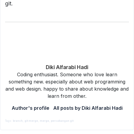
git.
Diki Alfarabi Hadi
Coding enthusiast. Someone who love learn
something new. especially about web programming
and web design. happy to share about knowledge and
learn from other.
Author's profile
All posts by Diki Alfarabi Hadi
By
Diki Alfarabi Hadi
25 March 2024
Git
Tags:
branch
,
git merge
,
merge
,
percabangan git