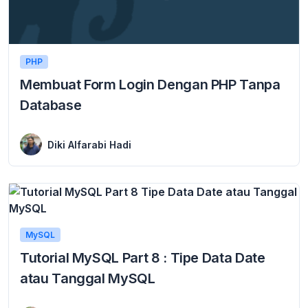
PHP
Membuat Form Login Dengan PHP Tanpa
Database
28 March 2024
Membuat Form Login Dengan PHP Tanpa Database – Form login adalah fitur yang sangat berguna dalam sebuah aplikasi atau website. Dengan adanya fitur form login, ...
Diki Alfarabi Hadi
MySQL
Tutorial MySQL Part 8 : Tipe Data Date
atau Tanggal MySQL
7 April 2017