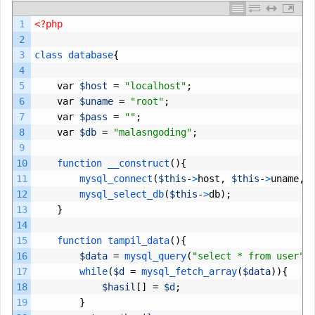
1
<?php
2
3
class
database
{
4
5
var
$host
=
"localhost"
;
6
var
$uname
=
"root"
;
7
var
$pass
=
""
;
8
var
$db
=
"malasngoding"
;
9
10
function 
__construct
(){
11
mysql_connect
(
$this
-
>
host
,
$this
-
>
uname
,
12
mysql_select_db
(
$this
-
>
db
);
13
}
14
15
function 
tampil_data
(){
16
$data
=
mysql_query
(
"select * from user"
)
17
while
(
$d
=
mysql_fetch_array
(
$data
)){
18
$hasil
[]
=
$d
;
19
}