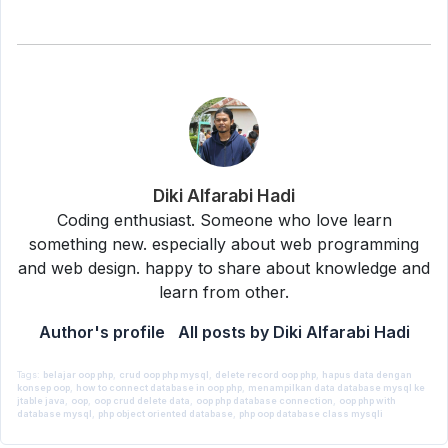
Diki Alfarabi Hadi
Coding enthusiast. Someone who love learn
something new. especially about web programming
and web design. happy to share about knowledge and
learn from other.
Author's profile
All posts by Diki Alfarabi Hadi
Tags:
belajar oop php
,
crud oop php mysql
,
delete record oop php
,
hapus data dengan
konsep oop
,
how to connect database in oop php
,
menampilkan data database mysql ke
By
Diki Alfarabi Hadi
jtable java
,
oop
,
oop crud delete data
,
oop php database connection
,
oop php with
8 March 2016
PHP
database mysql
,
php object oriented database
,
php oop database class mysqli