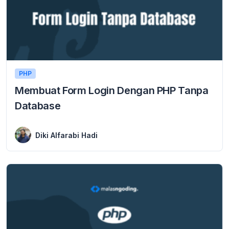
PHP
Membuat Form Login Dengan PHP Tanpa
Database
28 March 2024
Membuat Form Login Dengan PHP Tanpa Database – Form login adalah fitur yang sangat berguna dalam sebuah aplikasi atau website. Dengan adanya fitur form login, ...
Diki Alfarabi Hadi