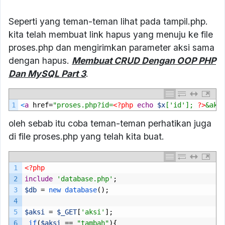
Seperti yang teman-teman lihat pada tampil.php.
kita telah membuat link hapus yang menuju ke file
proses.php dan mengirimkan parameter aksi sama
dengan hapus.
Membuat CRUD Dengan OOP PHP
Dan MySQL Part 3
.
1
<
a
href
=
"proses.php?id=
<?php
echo
$x
[
'id'
];
?>
&aks
oleh sebab itu coba teman-teman perhatikan juga
di file proses.php yang telah kita buat.
1
<?php
2
include
'database.php'
;
3
$db
=
new 
database
();
4
5
$aksi
=
$_GET
[
'aksi'
];
6
if
(
$aksi
==
"tambah"
){