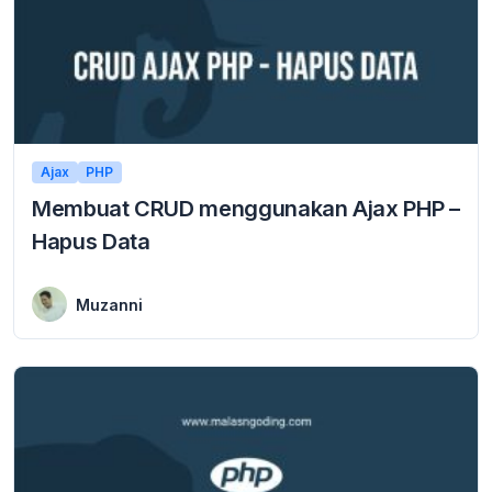
Ajax
PHP
Membuat CRUD menggunakan Ajax PHP –
Hapus Data
7 January 2024
Membuat crud menggunakan ajax php pada operasi hapus data pada database. Artikel ini lanjutan dari artikel sebelumnya mengenai bagaimana cara menginput data menggunakan ajax jquery. ...
Muzanni