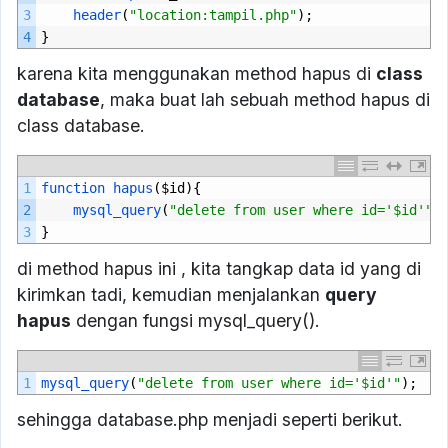
3
header
(
"location:tampil.php"
);
4
}
karena kita menggunakan method hapus di
class
database
, maka buat lah sebuah method hapus di
class database.
1
function 
hapus
($
id
){
2
mysql_query
(
"delete from user where id='$id'"
)
3
}
di method hapus ini , kita tangkap data id yang di
kirimkan tadi, kemudian menjalankan
query
hapus
dengan fungsi mysql_query().
1
mysql_query
(
"delete from user where id='$id'"
);
sehingga database.php menjadi seperti berikut.