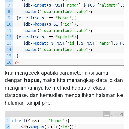
7
$db
-
>
input
(
$_POST
[
'nama'
],
$_POST
[
'alamat'
],
$_
8
header
(
"location:tampil.php"
);
9
}
elseif
(
$aksi
==
"hapus"
){
10
$db
-
>
hapus
(
$_GET
[
'id'
]);
11
header
(
"location:tampil.php"
);
12
}
elseif
(
$aksi
==
"update"
){
13
$db
-
>
update
(
$_POST
[
'id'
],
$_POST
[
'nama'
],
$_POS
14
header
(
"location:tampil.php"
);
15
}
16
?>
kita mengecek apabila parameter aksi sama
dengan
hapus
, maka kita menangkap data id dan
mengirimkannya ke method hapus di class
database. dan kemudian mengalihkan halaman ke
halaman tampil.php.
1
elseif
($
aksi
==
"hapus"
){
2
$
db
-
>
hapus
($
_GET
[
'id'
]);