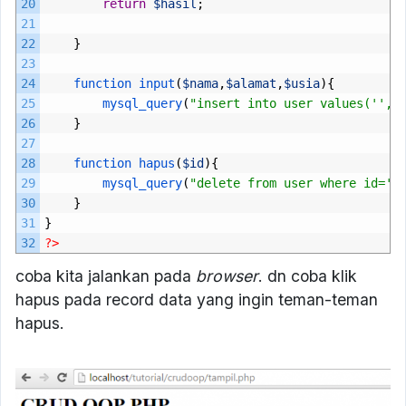
20
return
$hasil
;
21
22
}
23
24
function 
input
(
$nama
,
$alamat
,
$usia
){
25
mysql_query
(
"insert into user values('','
26
}
27
28
function 
hapus
(
$id
){
29
mysql_query
(
"delete from user where id='$
30
}
31
}
32
?>
coba kita jalankan pada
browser
. dn coba klik
hapus pada record data yang ingin teman-teman
hapus.