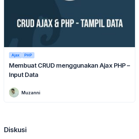
Ajax
PHP
Membuat CRUD menggunakan Ajax PHP –
Input Data
5 January 2024
Membuat crud menggunakan ajax php dalam operasi input data. Artikel ini dilanjutkan dari materi sebelumnya yang membahas bagaimana cara menampilkan data menggunakan ajax dan php. ...
Muzanni
Diskusi