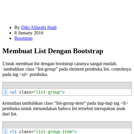
By
Diki Alfarabi Hadi
8 January 2016
Bootstrap
Membuat List Dengan Bootstrap
Untuk membuat list dengan bootstrap caranya sangat mudah.
tambahkan class “list-group” pada element pembuka list. contohnya
pada tag <ul> pembuka.
1
<
ul 
class
=
"list-group"
>
kemudian tambahkan class “list-group-item” pada tiap-tiap tag <li>
pembuka untuk menandakan bahwa list tersebut merupakan anak
dari list.
1
<
li 
class
=
"list-group-item"
>