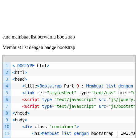
cara membuat list berwarna bootstrap
Membuat list dengan badge bootstrap
1
<
!
DOCTYPE 
html
>
2
<
html
>
3
<
head
>
4
<
title
>
Bootstrap 
Part
9
:
Membuat 
list 
dengan 
b
5
<
link 
rel
=
"stylesheet"
type
=
"text/css"
href
=
"cs
6
<script 
type
=
"text/javascript"
src
=
"js/jquery.j
7
<script 
type
=
"text/javascript"
src
=
"js/bootstra
8
<
/
head
>
9
<
body
>
10
<
div 
class
=
"container"
>
11
<
h1
>
Membuat 
list 
dengan 
bootstrap
|
www
.
mal