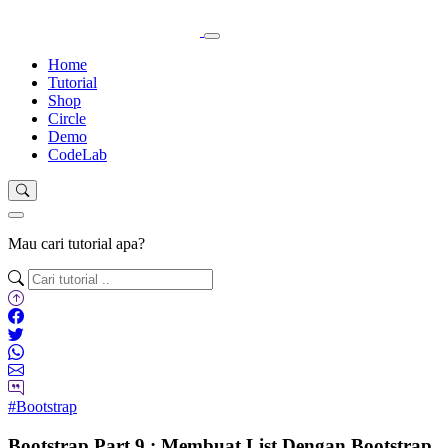
Home
Tutorial
Shop
Circle
Demo
CodeLab
Mau cari tutorial apa?
#Bootstrap
Bootstrap Part 9 : Membuat List Dengan Bootstrap