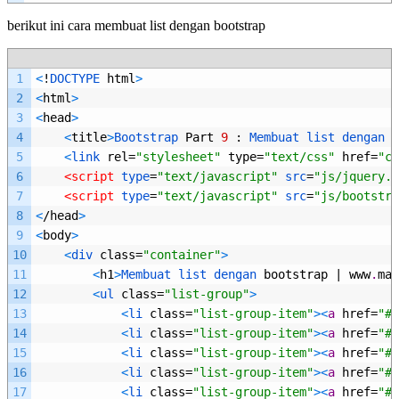
berikut ini cara membuat list dengan bootstrap
1
<
!
DOCTYPE 
html
>
2
<
html
>
3
<
head
>
4
<
title
>
Bootstrap 
Part
9
:
Membuat 
list 
dengan 
b
5
<
link 
rel
=
"stylesheet"
type
=
"text/css"
href
=
"cs
6
<script 
type
=
"text/javascript"
src
=
"js/jquery.j
7
<script 
type
=
"text/javascript"
src
=
"js/bootstra
8
<
/
head
>
9
<
body
>
10
<
div 
class
=
"container"
>
11
<
h1
>
Membuat 
list 
dengan 
bootstrap
|
www
.
mal
12
<
ul 
class
=
"list-group"
>
13
<
li 
class
=
"list-group-item"
>
<
a
href
=
"#"
14
<
li 
class
=
"list-group-item"
>
<
a
href
=
"#"
15
<
li 
class
=
"list-group-item"
>
<
a
href
=
"#"
16
<
li 
class
=
"list-group-item"
>
<
a
href
=
"#"
17
<
li 
class
=
"list-group-item"
>
<
a
href
=
"#"