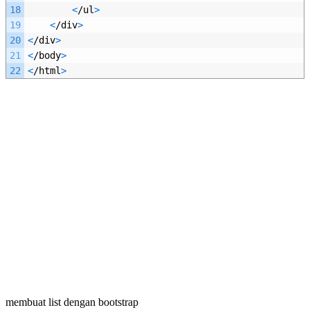
18
<
/
ul
>
19
<
/
div
>
20
<
/
div
>
21
<
/
body
>
22
<
/
html
>
membuat list dengan bootstrap