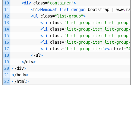
10
<
div 
class
=
"container"
>
11
<
h1
>
Membuat 
list 
dengan 
bootstrap
|
www
.
mal
12
<
ul 
class
=
"list-group"
>
13
<
li 
class
=
"list-group-item list-group-i
14
<
li 
class
=
"list-group-item list-group-i
15
<
li 
class
=
"list-group-item list-group-i
16
<
li 
class
=
"list-group-item list-group-i
17
<
li 
class
=
"list-group-item"
>
<
a
href
=
"#"
18
<
/
ul
>
19
<
/
div
>
20
<
/
div
>
21
<
/
body
>
22
<
/
html
>