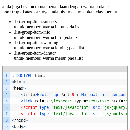
anda juga bisa membuat penandaan dengan warna pada list
bootstrap di atas. caranya anda bisa menambahkan class berikut
.list-group-item-success
untuk memberi warna hijau pada list
.list-group-item-info
untuk memberi warna biru pada list
.list-group-item-warning
untuk memberi warna kuning pada list
.list-group-item-danger
untuk memberi warna merah pada list
1
<
!
DOCTYPE 
html
>
2
<
html
>
3
<
head
>
4
<
title
>
Bootstrap 
Part
9
:
Membuat 
list 
dengan 
b
5
<
link 
rel
=
"stylesheet"
type
=
"text/css"
href
=
"cs
6
<script 
type
=
"text/javascript"
src
=
"js/jquery.j
7
<script 
type
=
"text/javascript"
src
=
"js/bootstra
8
<
/
head
>
9
<
body
>