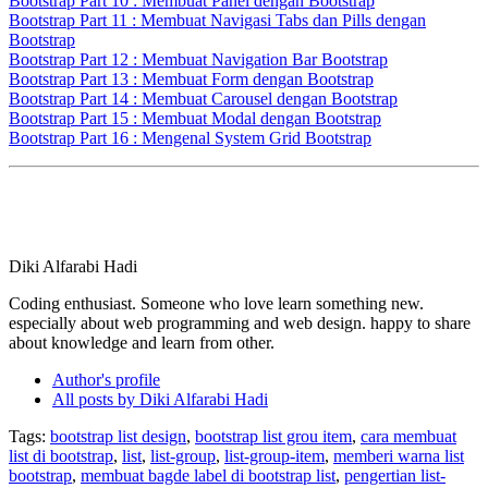
Bootstrap Part 10 : Membuat Panel dengan Bootstrap
Bootstrap Part 11 : Membuat Navigasi Tabs dan Pills dengan
Bootstrap
Bootstrap Part 12 : Membuat Navigation Bar Bootstrap
Bootstrap Part 13 : Membuat Form dengan Bootstrap
Bootstrap Part 14 : Membuat Carousel dengan Bootstrap
Bootstrap Part 15 : Membuat Modal dengan Bootstrap
Bootstrap Part 16 : Mengenal System Grid Bootstrap
Diki Alfarabi Hadi
Coding enthusiast. Someone who love learn something new.
especially about web programming and web design. happy to share
about knowledge and learn from other.
Author's profile
All posts by Diki Alfarabi Hadi
Tags:
bootstrap list design
,
bootstrap list grou item
,
cara membuat
list di bootstrap
,
list
,
list-group
,
list-group-item
,
memberi warna list
bootstrap
,
membuat bagde label di bootstrap list
,
pengertian list-