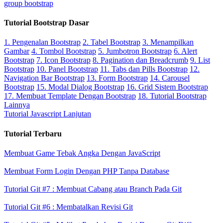
group bootstrap
Tutorial Bootstrap Dasar
1. Pengenalan Bootstrap
2. Tabel Bootstrap
3. Menampilkan
Gambar
4. Tombol Bootstrap
5. Jumbotron Bootstrap
6. Alert
Bootstrap
7. Icon Bootstrap
8. Pagination dan Breadcrumb
9. List
Bootstrap
10. Panel Bootstrap
11. Tabs dan Pills Bootstrap
12.
Navigation Bar Bootstrap
13. Form Bootstrap
14. Carousel
Bootstrap
15. Modal Dialog Bootstrap
16. Grid Sistem Bootstrap
17. Membuat Template Dengan Bootstrap
18. Tutorial Bootstrap
Lainnya
Tutorial Javascript Lanjutan
Tutorial Terbaru
Membuat Game Tebak Angka Dengan JavaScript
Membuat Form Login Dengan PHP Tanpa Database
Tutorial Git #7 : Membuat Cabang atau Branch Pada Git
Tutorial Git #6 : Membatalkan Revisi Git