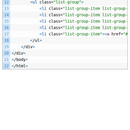
12
<
ul 
class
=
"list-group"
>
13
<
li 
class
=
"list-group-item list-group-i
14
<
li 
class
=
"list-group-item list-group-i
15
<
li 
class
=
"list-group-item list-group-i
16
<
li 
class
=
"list-group-item list-group-i
17
<
li 
class
=
"list-group-item"
>
<
a
href
=
"#"
18
<
/
ul
>
19
<
/
div
>
20
<
/
div
>
21
<
/
body
>
22
<
/
html
>