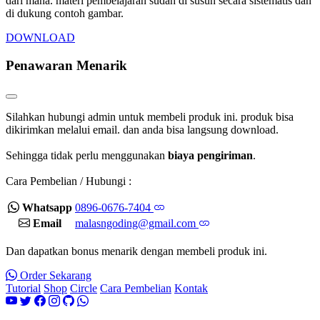
dari mana. materi pembelajaran sudah di susun secara sistematis dan
di dukung contoh gambar.
DOWNLOAD
Penawaran Menarik
Silahkan hubungi admin untuk membeli produk ini. produk bisa
dikirimkan melalui email. dan anda bisa langsung download.
Sehingga tidak perlu menggunakan
biaya pengiriman
.
Cara Pembelian / Hubungi :
Whatsapp
0896-0676-7404
Email
malasngoding@gmail.com
Dan dapatkan bonus menarik dengan membeli produk ini.
Order Sekarang
Tutorial
Shop
Circle
Cara Pembelian
Kontak