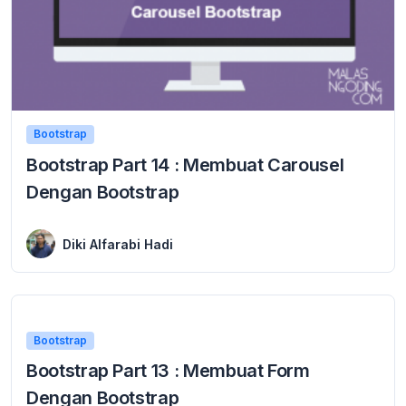
Bootstrap
Bootstrap Part 14 : Membuat Carousel
Dengan Bootstrap
8 January 2016
Membuat Carousel Dengan Bootstrap Carousel atau sering juga di sebut slideshow merupakan proses penampilan gambar-gambar yang di beri efek slide. sangat banyak website atau situs ...
Diki Alfarabi Hadi
Bootstrap
Bootstrap Part 13 : Membuat Form
Dengan Bootstrap