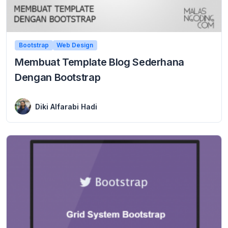
Bootstrap
Web Design
Membuat Template Blog Sederhana
Dengan Bootstrap
4 April 2016
Membuat Template Blog Sederhana Dengan Bootstrap Membuat Template Blog Sederhana Dengan Bootstrap – Template website adalah salah satu yang terpenting. template mencerminkan mutu atau kualitas ...
Diki Alfarabi Hadi