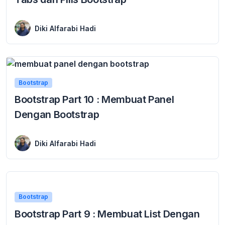
8 January 2016
Membuat Navigasi Tabs dan Pills Bootstrap Ini dia class bootstrap yang paling banyak di gunakan dan sangat besar kegunaannya dalam membangun sebuah front-end yang modern ...
Diki Alfarabi Hadi
Bootstrap
Bootstrap Part 10 : Membuat Panel
Dengan Bootstrap
8 January 2016
Membuat panel dengan Bootstrap Panel adalah sebuah kotak yang memiliki garis dan padding. bootstrap menyediakan class panel untuk membuat kotak yang memiliki heading dan footer kotak ...
Diki Alfarabi Hadi
Bootstrap
Bootstrap Part 9 : Membuat List Dengan