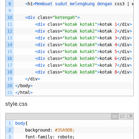
8
<
h1
>
Membuat 
sudut 
melengkung 
dengan 
css3
|
ww
9
10
<
div 
class
=
"ketengah"
>
11
<
div 
class
=
"kotak kotak1"
>
kotak
1
<
/
div
>
12
<
div 
class
=
"kotak kotak2"
>
kotak
2
<
/
div
>
13
<
div 
class
=
"kotak kotak3"
>
kotak
3
<
/
div
>
14
<
div 
class
=
"kotak kotak4"
>
kotak
4
<
/
div
>
15
<
div 
class
=
"kotak kotak5"
>
kotak
5
<
/
div
>
16
<
div 
class
=
"kotak kotak6"
>
kotak
6
<
/
div
>
17
<
div 
class
=
"kotak kotak7"
>
kotak
7
<
/
div
>
18
<
div 
class
=
"kotak kotak8"
>
kotak
8
<
/
div
>
19
<
/
div
>
20
<
/
body
>
21
<
/
html
>
style.css
1
body
{
2
background
:
#35A9DB;
3
font
-
family
:
roboto
;