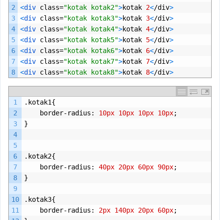
2
<
div 
class
=
"kotak kotak2"
>
kotak
2
<
/
div
>
3
<
div 
class
=
"kotak kotak3"
>
kotak
3
<
/
div
>
4
<
div 
class
=
"kotak kotak4"
>
kotak
4
<
/
div
>
5
<
div 
class
=
"kotak kotak5"
>
kotak
5
<
/
div
>
6
<
div 
class
=
"kotak kotak6"
>
kotak
6
<
/
div
>
7
<
div 
class
=
"kotak kotak7"
>
kotak
7
<
/
div
>
8
<
div 
class
=
"kotak kotak8"
>
kotak
8
<
/
div
>
1
.
kotak1
{
2
border
-
radius
:
10px
10px
10px
10px
;
3
}
4
5
6
.
kotak2
{
7
border
-
radius
:
40px
20px
60px
90px
;
8
}
9
10
.
kotak3
{
11
border
-
radius
:
2px
140px
20px
60px
;