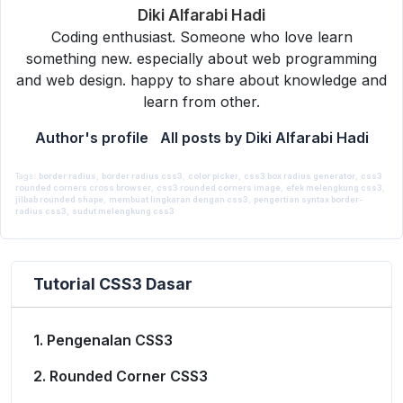
Diki Alfarabi Hadi
Coding enthusiast. Someone who love learn
something new. especially about web programming
and web design. happy to share about knowledge and
learn from other.
Author's profile
All posts by Diki Alfarabi Hadi
Tags:
border radius
,
border radius css3
,
color picker
,
css3 box radius generator
,
css3
rounded corners cross browser
,
css3 rounded corners image
,
efek melengkung css3
,
By
Diki Alfarabi Hadi
jilbab rounded shape
,
membuat lingkaran dengan css3
,
pengertian syntax border-
19 February 2016
CSS3
radius css3
,
sudut melengkung css3
Tutorial CSS3 Dasar
1. Pengenalan CSS3
2. Rounded Corner CSS3