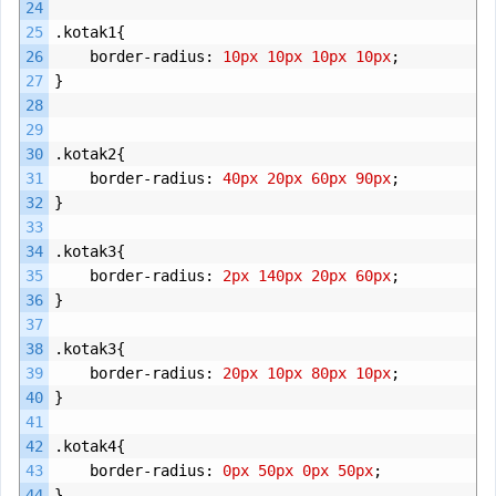
24
25
.
kotak1
{
26
border
-
radius
:
10px
10px
10px
10px
;
27
}
28
29
30
.
kotak2
{
31
border
-
radius
:
40px
20px
60px
90px
;
32
}
33
34
.
kotak3
{
35
border
-
radius
:
2px
140px
20px
60px
;
36
}
37
38
.
kotak3
{
39
border
-
radius
:
20px
10px
80px
10px
;
40
}
41
42
.
kotak4
{
43
border
-
radius
:
0px
50px
0px
50px
;
44
}