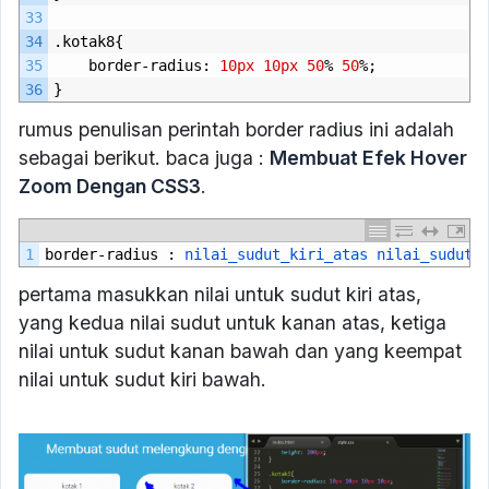
33
34
.
kotak8
{
35
border
-
radius
:
10px
10px
50
%
50
%;
36
}
rumus penulisan perintah border radius ini adalah
sebagai berikut. baca juga :
Membuat Efek Hover
Zoom Dengan CSS3
.
1
border
-
radius
:
nilai_sudut_kiri_atas 
nilai_sudut_
pertama masukkan nilai untuk sudut kiri atas,
yang kedua nilai sudut untuk kanan atas, ketiga
nilai untuk sudut kanan bawah dan yang keempat
nilai untuk sudut kiri bawah.