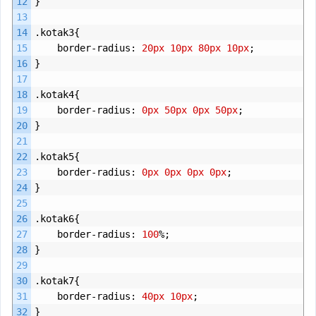
12
}
13
14
.
kotak3
{
15
border
-
radius
:
20px
10px
80px
10px
;
16
}
17
18
.
kotak4
{
19
border
-
radius
:
0px
50px
0px
50px
;
20
}
21
22
.
kotak5
{
23
border
-
radius
:
0px
0px
0px
0px
;
24
}
25
26
.
kotak6
{
27
border
-
radius
:
100
%;
28
}
29
30
.
kotak7
{
31
border
-
radius
:
40px
10px
;
32
}