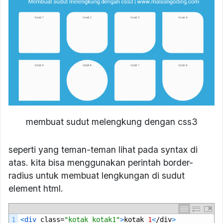
membuat sudut melengkung dengan css3
seperti yang teman-teman lihat pada syntax di
atas. kita bisa menggunakan perintah border-
radius untuk membuat lengkungan di sudut
element html.
1
<
div 
class
=
"kotak kotak1"
>
kotak
1
<
/
div
>