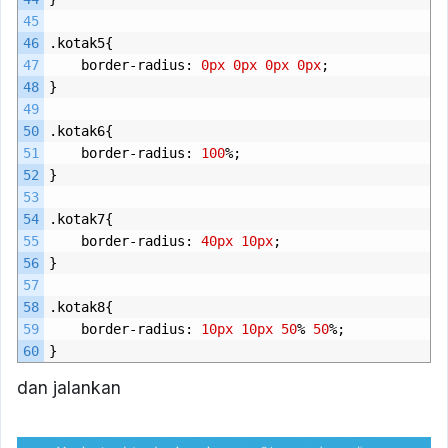
45
46
.
kotak5
{
47
border
-
radius
:
0px
0px
0px
0px
;
48
}
49
50
.
kotak6
{
51
border
-
radius
:
100
%;
52
}
53
54
.
kotak7
{
55
border
-
radius
:
40px
10px
;
56
}
57
58
.
kotak8
{
59
border
-
radius
:
10px
10px
50
%
50
%;
60
}
dan jalankan