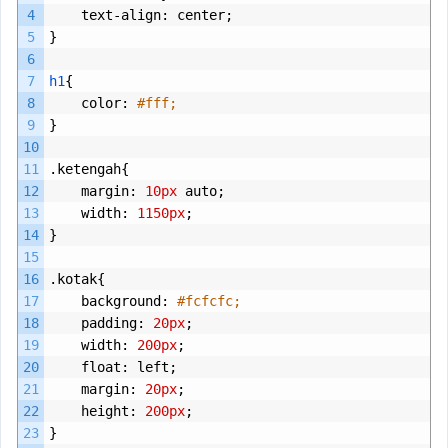
4
text
-
align
:
center
;
5
}
6
7
h1
{
8
color
:
#fff;
9
}
10
11
.
ketengah
{
12
margin
:
10px
auto
;
13
width
:
1150px
;
14
}
15
16
.
kotak
{
17
background
:
#fcfcfc;
18
padding
:
20px
;
19
width
:
200px
;
20
float
:
left
;
21
margin
:
20px
;
22
height
:
200px
;
23
}