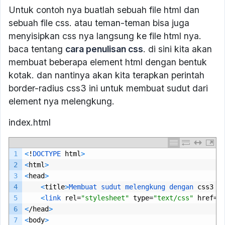
Untuk contoh nya buatlah sebuah file html dan
sebuah file css. atau teman-teman bisa juga
menyisipkan css nya langsung ke file html nya.
baca tentang
cara penulisan css
. di sini kita akan
membuat beberapa element html dengan bentuk
kotak. dan nantinya akan kita terapkan perintah
border-radius css3 ini untuk membuat sudut dari
element nya melengkung.
index.html
1
<
!
DOCTYPE 
html
>
2
<
html
>
3
<
head
>
4
<
title
>
Membuat 
sudut 
melengkung 
dengan 
css3
|
5
<
link 
rel
=
"stylesheet"
type
=
"text/css"
href
=
"
6
<
/
head
>
7
<
body
>