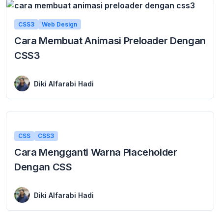
CSS3
Web Design
Cara Membuat Animasi Preloader Dengan
CSS3
9 April 2016
Cara Membuat Animasi Preloader Dengan CSS3 Cara Membuat Animasi Preloader Dengan CSS3 – Terima kasih sebelumnya saya ucapkan kepada teman-teman yang sudah membaca tutorial-turoial pemrograman ...
Diki Alfarabi Hadi
CSS
CSS3
Cara Mengganti Warna Placeholder
Dengan CSS
26 February 2016
Cara Mengganti Warna Placeholder Dengan CSS Cara Mengganti Warna Placeholder Dengan CSS – apa kabar teman-teman sekalian. hehe.. semoga sehat selalu ya. bertemu lagi lewat ...
Diki Alfarabi Hadi