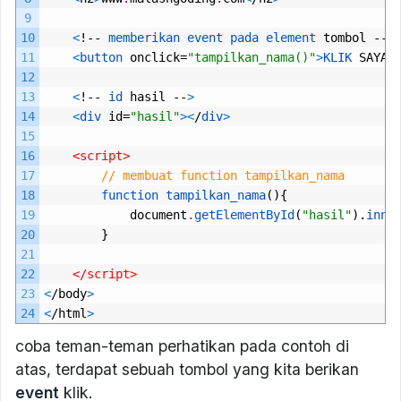
9
10
<
!--
memberikan 
event 
pada 
element 
tombol
--
>
11
<
button 
onclick
=
"tampilkan_nama()"
>
KLIK 
SAYA
<
12
13
<
!--
id 
hasil
--
>
14
<
div 
id
=
"hasil"
>
<
/
div
>
15
16
<script>
17
// membuat function tampilkan_nama
18
function 
tampilkan_nama
(){
19
document
.
getElementById
(
"hasil"
).
inne
20
}
21
22
</script>
23
<
/
body
>
24
<
/
html
>
coba teman-teman perhatikan pada contoh di
atas, terdapat sebuah tombol yang kita berikan
event
klik.