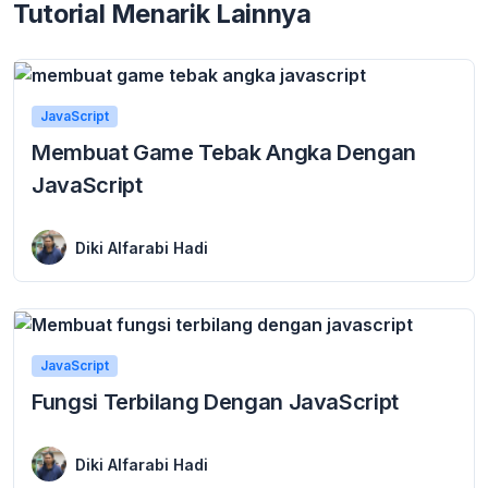
Tutorial Menarik Lainnya
JavaScript
Membuat Game Tebak Angka Dengan
JavaScript
30 April 2024
Setelah teman-teman mempelajari materi belajar JavaScript di malasngoding.com, teman-teman bisa mencoba latihan untuk membuat proyek-proyek kecil. Misal seperti membuat game sederhana dengan JavaScript. Salah satunya ...
Diki Alfarabi Hadi
JavaScript
Fungsi Terbilang Dengan JavaScript
31 December 2023
Selamat datang di tutorial belajar membuat fungsi terbilang dengan JavaScript. Pada saat membuat sebuah aplikasi atau website, terkadang kita diharuskan untuk membuat fungsi terbilang untuk ...
Diki Alfarabi Hadi