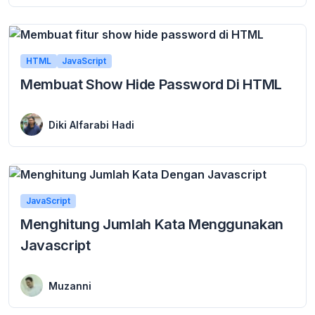
HTML
JavaScript
Membuat Show Hide Password Di HTML
29 December 2023
Pada tutorial ini kita akan Belajar Membuat Show Hide Password Di HTML dengan sangat mudah dan sederhana. Pada umumnya, inputan pada form password akan disamarkan ...
Diki Alfarabi Hadi
JavaScript
Menghitung Jumlah Kata Menggunakan
Javascript
1 December 2023
Halo sobat malasngoding.com, kembali lagi Kita pelajari materi Javascript. Pada artikel ini saya akan membahas bagaimana menghitung jumlah kata menggunakan Javascript. Pada materi sebelumnya sudah ...
Muzanni