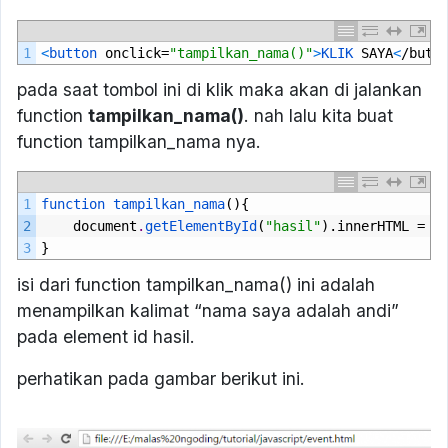
1
<
button 
onclick
=
"tampilkan_nama()"
>
KLIK 
SAYA
<
/
butt
pada saat tombol ini di klik maka akan di jalankan
function
tampilkan_nama()
. nah lalu kita buat
function tampilkan_nama nya.
1
function 
tampilkan_nama
(){
2
document
.
getElementById
(
"hasil"
).
innerHTML
=
"
3
}
isi dari function tampilkan_nama() ini adalah
menampilkan kalimat “nama saya adalah andi”
pada element id hasil.
perhatikan pada gambar berikut ini.