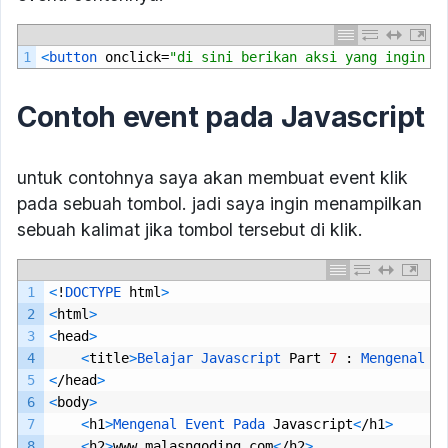
1
<
button 
onclick
=
"di sini berikan aksi yang ingin d
Contoh event pada Javascript
untuk contohnya saya akan membuat event klik
pada sebuah tombol. jadi saya ingin menampilkan
sebuah kalimat jika tombol tersebut di klik.
1
<
!
DOCTYPE 
html
>
2
<
html
>
3
<
head
>
4
<
title
>
Belajar 
Javascript 
Part
7
:
Mengenal 
E
5
<
/
head
>
6
<
body
>
7
<
h1
>
Mengenal 
Event 
Pada 
Javascript
<
/
h1
>
8
<
h2
>
www
.
malasngoding
.
com
<
/
h2
>