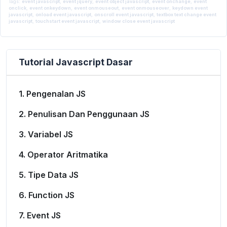
Tags:
event javascript
,
event jquery
,
event object javascript
,
event onchange
,
event
onclick
,
event onkeydown
,
event onmouseout
,
event onmouseover
,
keydown event
By
Diki Alfarabi Hadi
10 March 2016
javascript
JavaScript
,
onload event javascript
,
onscroll event javascript
,
textbox text change event
Javascript Dasar
javascript
,
touchstart event javascript
,
window close event javascript
Tutorial Javascript Dasar
1. Pengenalan JS
2. Penulisan Dan Penggunaan JS
3. Variabel JS
4. Operator Aritmatika
5. Tipe Data JS
6. Function JS
7. Event JS