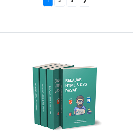
1
2
3
❯