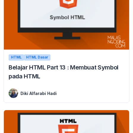
HTML
HTML Dasar
Belajar HTML Part 13 : Membuat Symbol
pada HTML
9 January 2016
Belajar HTML Membuat Symbol pada HTML Selain menyediakan kode warna, HTML juga menyediakan kode untuk membuat symbol. langsung saja pada kode html yang di sediakan ...
Diki Alfarabi Hadi