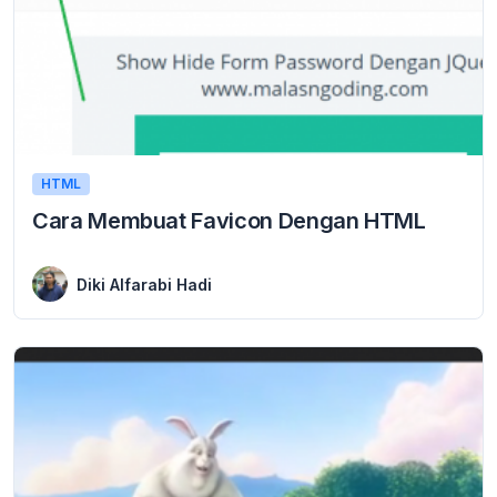
HTML
Cara Membuat Favicon Dengan HTML
29 March 2016
Cara Membuat Favicon Dengan HTML Cara Membuat Favicon Dengan HTML – Jumpa lagi di malasngoding.com melalui artikel tutorial kali ini. hehe. tanpa panjang mukaddimah lagi, ...
Diki Alfarabi Hadi