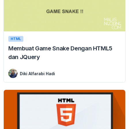
HTML
Membuat Game Snake Dengan HTML5
dan JQuery
14 May 2017
Membuat Game Snake Dengan HTML5 dan JQuery – Selamat datang di tutorial cara membuat game dengan html5. seperti pada judul tutorial ini, kita akan membahas ...
Diki Alfarabi Hadi