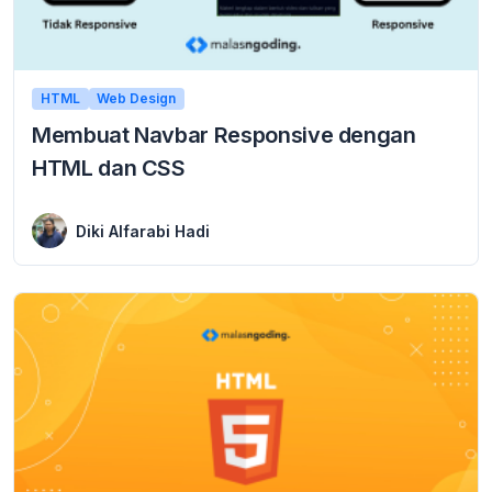
HTML
Web Design
Membuat Navbar Responsive dengan
HTML dan CSS
11 February 2024
Di tutorial ini teman-teman akan belajar membuat navbar responsive dengan HTML dan CSS. Dengan penggunaan website yang berkembang pesat saat ini, kita wajib memastikan website ...
Diki Alfarabi Hadi