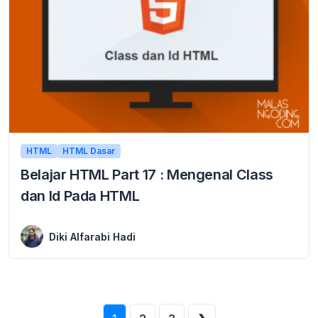
HTML
HTML Dasar
Belajar HTML Part 17 : Mengenal Class
dan Id Pada HTML
9 January 2016
Belajar HTML Mengenal Class dan Id Pada HTML Class dan Id, sesuai dengan yang di jelaskan pada tutorial sebelumnya di belajar html part 16 : ...
Diki Alfarabi Hadi