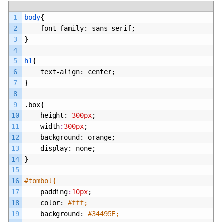
1
body
{
2
font
-
family
:
sans
-
serif
;
3
}
4
5
h1
{
6
text
-
align
:
center
;
7
}
8
9
.
box
{
10
height
:
300px
;
11
width
:
300px
;
12
background
:
orange
;
13
display
:
none
;
14
}
15
16
#tombol{
17
padding
:
10px
;
18
color
:
#fff;
19
background
:
#34495E;