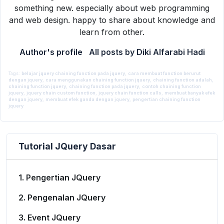
something new. especially about web programming
and web design. happy to share about knowledge and
learn from other.
Author's profile
All posts by Diki Alfarabi Hadi
Tags:
belajar jquery chaining function pada jquery
,
cara membuat function berurut
dengan jquery
,
cara menggunakan chaining function jquery
,
chaining function adalah
,
chaining function jquery
,
chaining function pada jquery
,
contoh chaining function
jquery
,
jquery chain custom function
,
jquery chain function calls
,
membuat banyak efek
By
Diki Alfarabi Hadi
4 January 2016
dengan jquery
JQuery
,
membuat efek ganda dengan jquery
,
pengertian chaining function
JQuery Dasar
jquery
Tutorial JQuery Dasar
1. Pengertian JQuery
2. Pengenalan JQuery
3. Event JQuery