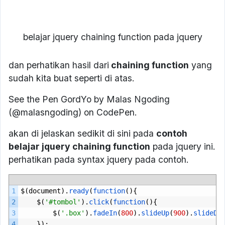
belajar jquery chaining function pada jquery
dan perhatikan hasil dari
chaining function
yang
sudah kita buat seperti di atas.
See the Pen GordYo by Malas Ngoding
(@malasngoding) on CodePen.
akan di jelaskan sedikit di sini pada
contoh
belajar jquery chaining function
pada jquery ini.
perhatikan pada syntax jquery pada contoh.
1
$(
document
).
ready
(
function
(){
2
$(
'#tombol'
).
click
(
function
(){
3
$(
'.box'
).
fadeIn
(
800
).
slideUp
(
900
).
slideDo
4
});