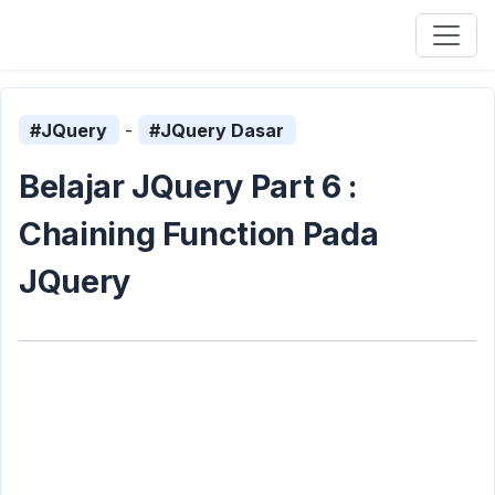
#JQuery
-
#JQuery Dasar
Belajar JQuery Part 6 :
Chaining Function Pada
JQuery