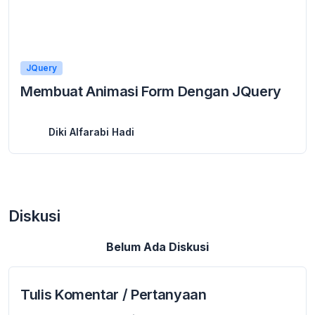
JQuery
Membuat Animasi Form Dengan JQuery
24 March 2016
Membuat Animasi Form Dengan JQuery Membuat Animasi Form Dengan JQuery – Halo teman-teman malasngoding.com. terima kasih sebelumnya saya ucapkan ke pada teman-teman pembaca setia di ...
Diki Alfarabi Hadi
Diskusi
Belum Ada Diskusi
Tulis Komentar / Pertanyaan