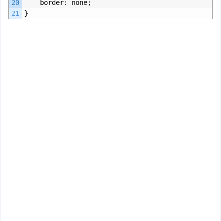
20
border
:
none
;
21
}