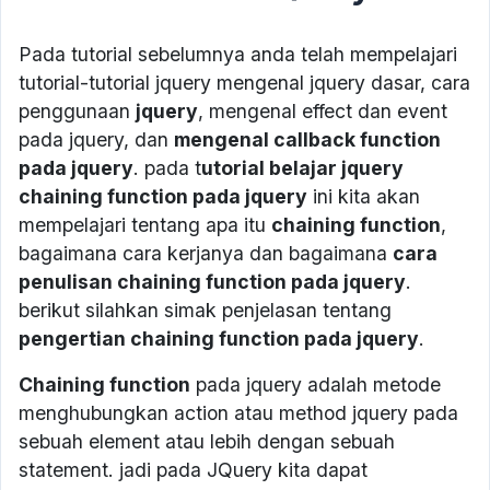
Pada tutorial sebelumnya anda telah mempelajari
tutorial-tutorial jquery mengenal jquery dasar, cara
penggunaan
jquery
, mengenal effect dan event
pada jquery, dan
mengenal callback function
pada jquery
. pada t
utorial belajar jquery
chaining function pada jquery
ini kita akan
mempelajari tentang apa itu
chaining function
,
bagaimana cara kerjanya dan bagaimana
cara
penulisan chaining function pada jquery
.
berikut silahkan simak penjelasan tentang
pengertian chaining function pada jquery
.
Chaining function
pada jquery adalah metode
menghubungkan action atau method jquery pada
sebuah element atau lebih dengan sebuah
statement. jadi pada JQuery kita dapat