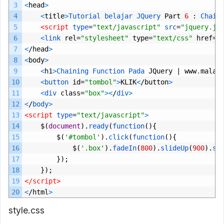
3
<
head
>
4
<
title
>
Tutorial 
belajar 
JQuery 
Part
6
:
Chain
5
<script 
type
=
"text/javascript"
src
=
"jquery.js
6
<
link 
rel
=
"stylesheet"
type
=
"text/css"
href
=
"
7
<
/
head
>
8
<
body
>
9
<
h1
>
Chaining 
Function 
Pada 
JQuery
|
www
.
malas
10
<
button 
id
=
"tombol"
>
KLIK
<
/
button
>
11
<
div 
class
=
"box"
>
<
/
div
>
12
<
/
body
>
13
<script 
type
=
"text/javascript"
>
14
$(
document
).
ready
(
function
(){
15
$(
'#tombol'
).
click
(
function
(){
16
$(
'.box'
).
fadeIn
(
800
).
slideUp
(
900
).
sl
17
});
18
});
19
</script>
20
<
/
html
>
style.css