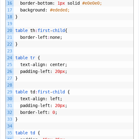
16
border
-
bottom
:
1px
solid
#e0e0e0;
17
background
:
#ededed;
18
}
19
20
table 
th
:
first
-
child
{
21
border
-
left
:
none
;
22
}
23
24
table
tr
{
25
text
-
align
:
center
;
26
padding
-
left
:
20px
;
27
}
28
29
table 
td
:
first
-
child
{
30
text
-
align
:
left
;
31
padding
-
left
:
20px
;
32
border
-
left
:
0
;
33
}
34
35
table
td
{