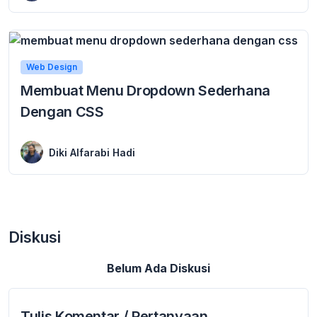
Web Design
Membuat Menu Dropdown Sederhana
Dengan CSS
17 September 2018
Membuat Menu Dropdown Sederhana Dengan CSS Membuat Menu Dropdown Sederhana Dengan CSS, Itulah judul yang kita bahas pada tutorial ini, untuk melengkapi tutorial web design ...
Diki Alfarabi Hadi
Diskusi
Belum Ada Diskusi
Tulis Komentar / Pertanyaan