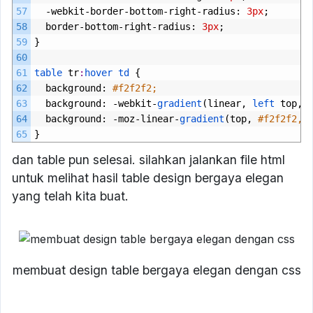
57
-
webkit
-
border
-
bottom
-
right
-
radius
:
3px
;
58
border
-
bottom
-
right
-
radius
:
3px
;
59
}
60
61
table 
tr
:
hover
td
{
62
background
:
#f2f2f2;
63
background
:
-
webkit
-
gradient
(
linear
,
left 
top
,
64
background
:
-
moz
-
linear
-
gradient
(
top
,
#f2f2f2, 
65
}
dan table pun selesai. silahkan jalankan file html
untuk melihat hasil table design bergaya elegan
yang telah kita buat.
membuat design table bergaya elegan dengan css