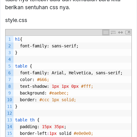
berikan sentuhan css nya.
style.css
1
h1
{
2
font
-
family
:
sans
-
serif
;
3
}
4
5
table
{
6
font
-
family
:
Arial
,
Helvetica
,
sans
-
serif
;
7
color
:
#666;
8
text
-
shadow
:
1px
1px
0px
#fff;
9
background
:
#eaebec;
10
border
:
#ccc 1px solid;
11
}
12
13
table
th
{
14
padding
:
15px
35px
;
15
border
-
left
:
1px
solid
#e0e0e0;