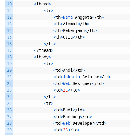
10
<
thead
>
11
<
tr
>
12
<
th
>
Nama 
Anggota
<
/
th
>
13
<
th
>
Alamat
<
/
th
>
14
<
th
>
Pekerjaan
<
/
th
>
15
<
th
>
Usia
<
/
th
>
16
<
/
tr
>
17
<
/
thead
>
18
<
tbody
>
19
<
tr
>
20
<
td
>
Andi
<
/
td
>
21
<
td
>
Jakarta 
Selatan
<
/
td
>
22
<
td
>
Web 
Designer
<
/
td
>
23
<
td
>
21
<
/
td
>
24
<
/
tr
>
25
<
tr
>
26
<
td
>
Budi
<
/
td
>
27
<
td
>
Bandung
<
/
td
>
28
<
td
>
Web 
Developer
<
/
td
>
29
<
td
>
26
<
/
td
>