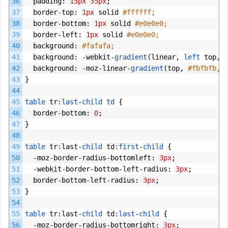
36
padding
:
15px
35px
;
37
border
-
top
:
1px
solid
#ffffff;
38
border
-
bottom
:
1px
solid
#e0e0e0;
39
border
-
left
:
1px
solid
#e0e0e0;
40
background
:
#fafafa;
41
background
:
-
webkit
-
gradient
(
linear
,
left 
top
,
42
background
:
-
moz
-
linear
-
gradient
(
top
,
#fbfbfb, 
43
}
44
45
table 
tr
:
last
-
child
td
{
46
border
-
bottom
:
0
;
47
}
48
49
table 
tr
:
last
-
child 
td
:
first
-
child
{
50
-
moz
-
border
-
radius
-
bottomleft
:
3px
;
51
-
webkit
-
border
-
bottom
-
left
-
radius
:
3px
;
52
border
-
bottom
-
left
-
radius
:
3px
;
53
}
54
55
table 
tr
:
last
-
child 
td
:
last
-
child
{
56
-
moz
-
border
-
radius
-
bottomright
:
3px
;