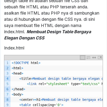
design table ini adalah sebuah file CSS dan
sebuah file HTML atau PHP terserah anda.
asalkan file HTML atau PHP nya di sambungkan
atau di hubungkan dengan file CSS nya. di sini
saya membuat file HTML dengan nama
index.html.
Membuat Design Table Bergaya
Elegan Dengan CSS
Index.html
1
<
!
DOCTYPE 
html
>
2
<
html
>
3
<
head
>
4
<
title
>
Membuat 
design 
table 
bergaya 
elegan 
de
5
<
link 
rel
=
"stylesheet"
type
=
"text/css"
hr
6
<
/
head
>
7
<
body
>
8
<
center
>
<
h1
>
Membuat 
design 
table 
bergaya 
eleg
9
<
table 
cellspacing
=
'0'
>