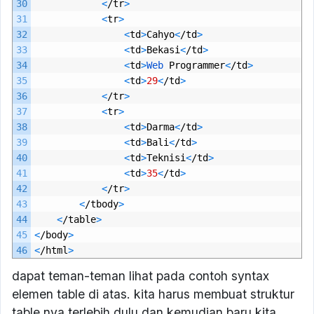
30
<
/
tr
>
31
<
tr
>
32
<
td
>
Cahyo
<
/
td
>
33
<
td
>
Bekasi
<
/
td
>
34
<
td
>
Web 
Programmer
<
/
td
>
35
<
td
>
29
<
/
td
>
36
<
/
tr
>
37
<
tr
>
38
<
td
>
Darma
<
/
td
>
39
<
td
>
Bali
<
/
td
>
40
<
td
>
Teknisi
<
/
td
>
41
<
td
>
35
<
/
td
>
42
<
/
tr
>
43
<
/
tbody
>
44
<
/
table
>
45
<
/
body
>
46
<
/
html
>
dapat teman-teman lihat pada contoh syntax
elemen table di atas. kita harus membuat struktur
table nya terlebih dulu dan kemudian baru kita