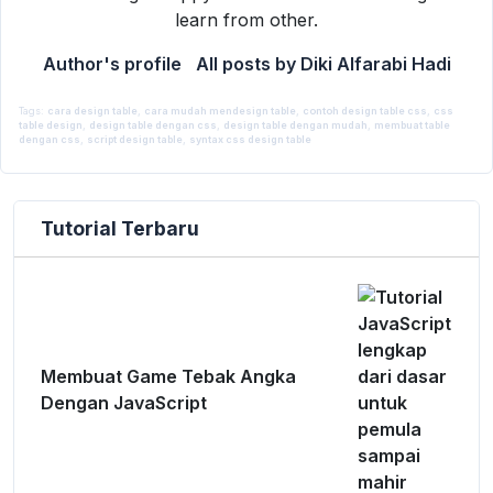
learn from other.
Author's profile
All posts by Diki Alfarabi Hadi
Tags:
cara design table
,
cara mudah mendesign table
,
contoh design table css
,
css
By
Diki Alfarabi Hadi
table design
1 February 2016
,
design table dengan css
,
design table dengan mudah
,
membuat table
Web Design
dengan css
,
script design table
,
syntax css design table
Tutorial Terbaru
Membuat Game Tebak Angka
Dengan JavaScript