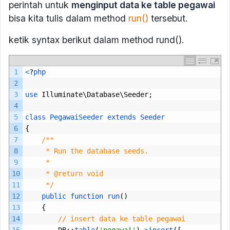
perintah untuk
menginput data ke table pegawai
bisa kita tulis dalam method
run()
tersebut.
ketik syntax berikut dalam method rund().
1
<
?
php
2
3
use 
Illuminate
\
Database
\
Seeder
;
4
5
class
PegawaiSeeder
extends
Seeder
6
{
7
/**
8
     * Run the database seeds.
9
     *
10
     * @return void
11
     */
12
public 
function 
run
()
13
{
14
// insert data ke table pegawai