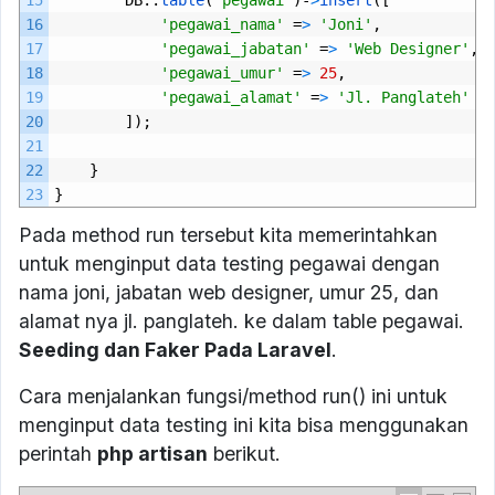
15
DB
::
table
(
'pegawai'
)-
>
insert
([
16
'pegawai_nama'
=
>
'Joni'
,
17
'pegawai_jabatan'
=
>
'Web Designer'
,
18
'pegawai_umur'
=
>
25
,
19
'pegawai_alamat'
=
>
'Jl. Panglateh'
20
]);
21
22
}
23
}
Pada method run tersebut kita memerintahkan
untuk menginput data testing pegawai dengan
nama joni, jabatan web designer, umur 25, dan
alamat nya jl. panglateh. ke dalam table pegawai.
Seeding dan Faker Pada Laravel
.
Cara menjalankan fungsi/method run() ini untuk
menginput data testing ini kita bisa menggunakan
perintah
php artisan
berikut.