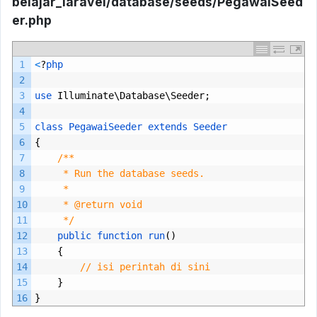
belajar_laravel/database/seeds/PegawaiSeed
er.php
1
<
?
php
2
3
use 
Illuminate
\
Database
\
Seeder
;
4
5
class
PegawaiSeeder
extends
Seeder
6
{
7
/**
8
     * Run the database seeds.
9
     *
10
     * @return void
11
     */
12
public 
function 
run
()
13
{
14
// isi perintah di sini
15
}
16
}