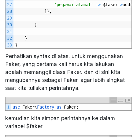
27
'pegawai_alamat'
=
>
$
faker
-
>
addre
28
]);
29
30
}
31
32
}
33
}
Perhatikan syntax di atas. untuk menggunakan
Faker, yang pertama kali harus kita lakukan
adalah memanggil class Faker. dan di sini kita
mengubahnya sebagai Faker. agar lebih singkat
saat kita tuliskan perintahnya.
1
use 
Faker
\
Factory 
as 
Faker
;
kemudian kita simpan perintahnya ke dalam
variabel $faker