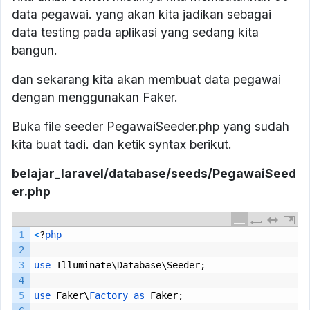
data pegawai. yang akan kita jadikan sebagai
data testing pada aplikasi yang sedang kita
bangun.
dan sekarang kita akan membuat data pegawai
dengan menggunakan Faker.
Buka file seeder PegawaiSeeder.php yang sudah
kita buat tadi. dan ketik syntax berikut.
belajar_laravel/database/seeds/PegawaiSeed
er.php
1
<
?
php
2
3
use 
Illuminate
\
Database
\
Seeder
;
4
5
use 
Faker
\
Factory 
as 
Faker
;