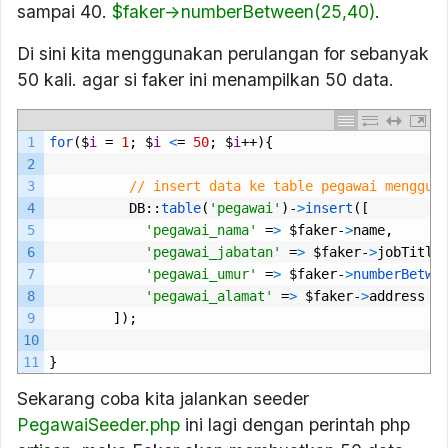
sampai 40.
$faker->numberBetween(25,40)
.
Di sini kita menggunakan perulangan for sebanyak
50 kali. agar si faker ini menampilkan 50 data.
1
for
($
i
=
1
;
$
i
<
=
50
;
$
i
++){
2
3
// insert data ke table pegawai menggun
4
DB
::
table
(
'pegawai'
)-
>
insert
([
5
'pegawai_nama'
=
>
$
faker
-
>
name
,
6
'pegawai_jabatan'
=
>
$
faker
-
>
jobTitle
7
'pegawai_umur'
=
>
$
faker
-
>
numberBetwe
8
'pegawai_alamat'
=
>
$
faker
-
>
address
9
]);
10
11
}
Sekarang coba kita jalankan seeder
PegawaiSeeder.php
ini lagi dengan perintah php