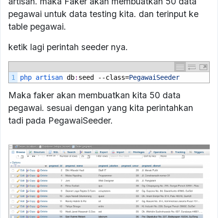
artisan. maka Faker akan membuatkan 50 data
pegawai untuk data testing kita. dan terinput ke
table pegawai.
ketik lagi perintah seeder nya.
1
php 
artisan 
db
:
seed
--
class
=
PegawaiSeeder
Maka faker akan membuatkan kita 50 data
pegawai. sesuai dengan yang kita perintahkan
tadi pada PegawaiSeeder.