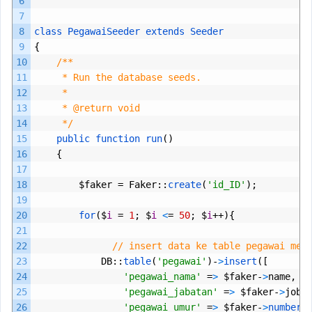
6
7
8
class
PegawaiSeeder
extends
Seeder
9
{
10
/**
11
     * Run the database seeds.
12
     *
13
     * @return void
14
     */
15
public 
function 
run
()
16
{
17
18
$
faker
=
Faker
::
create
(
'id_ID'
);
19
20
for
($
i
=
1
;
$
i
<
=
50
;
$
i
++){
21
22
// insert data ke table pegawai men
23
DB
::
table
(
'pegawai'
)-
>
insert
([
24
'pegawai_nama'
=
>
$
faker
-
>
name
,
25
'pegawai_jabatan'
=
>
$
faker
-
>
jobT
26
'pegawai_umur'
=
>
$
faker
-
>
numberB