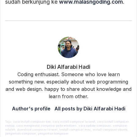
sudah berkunjung ke
www.malasngoding.com
.
Diki Alfarabi Hadi
Coding enthusiast. Someone who love learn
something new. especially about web programming
and web design. happy to share about knowledge and
learn from other.
Author's profile
All posts by Diki Alfarabi Hadi
Tags:
cara install composer exe
,
cara install composer laravel
,
cara install composer
xampp
,
cara menginstal composer pada windows
,
cara update composer
,
composer
By
Diki Alfarabi Hadi
adalah
,
download composer laravel
,
install composer mac
,
install composer ubuntu
,
26 November 2018
Tool
pengertian composer
,
pengertian komposer