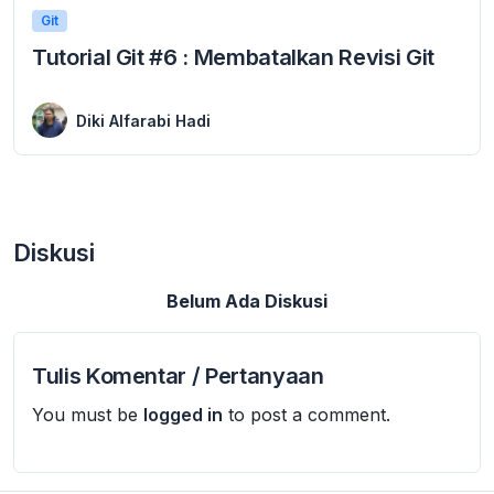
Git
Tutorial Git #6 : Membatalkan Revisi Git
20 March 2024
Membatalkan Revisi Git – Pada tutorial Git #5 sebelumnya, kita sudah belajar tentang cara melihat perubahan revisi pada Git dengan perintah git diff, Pada tutorial ...
Diki Alfarabi Hadi
Diskusi
Belum Ada Diskusi
Tulis Komentar / Pertanyaan
You must be
logged in
to post a comment.