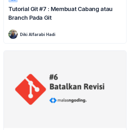
Tutorial Git #7 : Membuat Cabang atau
Branch Pada Git
25 March 2024
Pada tutorial Git sebelumnya, kita telah belajar cara membatalkan revisi pada Git, sebagai lanjutan dalam seri tutorial Git lengkap untuk pemula ini, kita akan melanjutkan ...
Diki Alfarabi Hadi