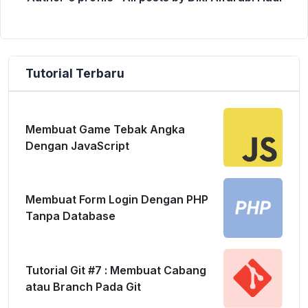
By
Diki Alfarabi Hadi
9 March 2020
Tutorial Terbaru
Membuat Game Tebak Angka
Dengan JavaScript
Membuat Form Login Dengan PHP
Tanpa Database
Tutorial Git #7 : Membuat Cabang
atau Branch Pada Git