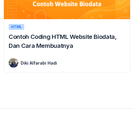
HTML
Contoh Coding HTML Website Biodata,
Dan Cara Membuatnya
4 February 2024
Dari semua tutorial dasar HTML yang telah teman-teman pelajari di malasngoding.com, teman-teman bisa mencoba membuat halaman website sederhana untuk latihan. Pada tutorial ini saya akan ...
Diki Alfarabi Hadi