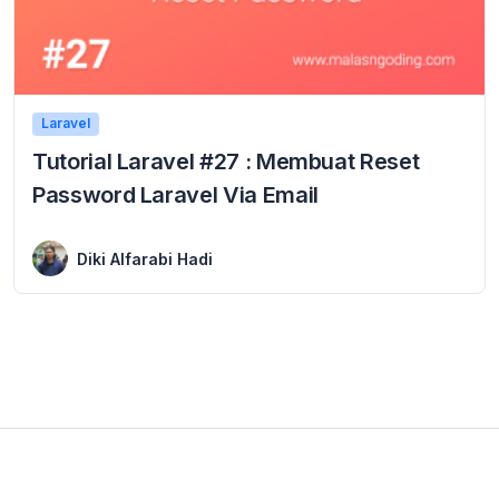
Laravel
Tutorial Laravel #27 : Membuat Reset
Password Laravel Via Email
27 January 2019
Reset Password Laravel Via Email – Sebelumnya kita telah belajar tentang cara membuat login dan register pada laravel, pada tutorial ini kita akan melanjutkan tutorial ...
Diki Alfarabi Hadi