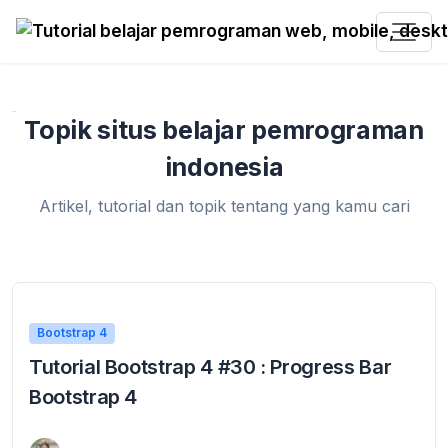
Home
»
situs belajar pemrograman indonesia
Topik situs belajar pemrograman
indonesia
Artikel, tutorial dan topik tentang yang kamu cari
Bootstrap 4
Tutorial Bootstrap 4 #30 : Progress Bar
Bootstrap 4
5 September 2019
Progress Bar Bootstrap 4 – Setelah pada tutorial bootstrap 4 sebelumnya kita belajar tentang komponen popovers pada bootstrap, Pada tutorial bootstrap 4 kali ini kita ...