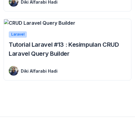
Diki Alfarabi Hadi
Laravel
Tutorial Laravel #13 : Kesimpulan CRUD
Laravel Query Builder
13 December 2018
CRUD Laravel Query Builder – Pada tutorial Tutorial Laravel #13 : Kesimpulan CRUD Laravel Query Builder akan saya rekap perjalanan hasil belajar membuat CRUD dengan ...
Diki Alfarabi Hadi