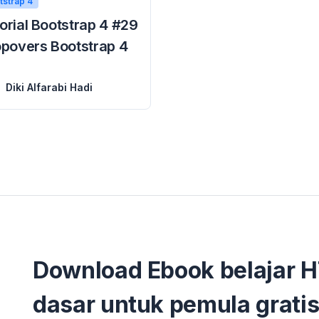
tstrap 4
orial Bootstrap 4 #29
opovers Bootstrap 4
 dijelaskan tentang cara membuat komponen pagination dengan bootstrap 4, pada tutorial kali ini kita akan belajar tentang sebuah komponen ...
Diki Alfarabi Hadi
Download Ebook belajar 
dasar untuk pemula gratis