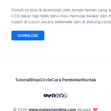
Ebook ini bisa di download oleh teman-teman yang 
CSS dasar tapi tidak tahu mau memulai belajar dari 
sudah di susun secara sistematis dan di dukung con
DOWNLOAD
Tutorial
Shop
Circle
Cara Pembelian
Kontak
© 2026
www.malasngoding.com
dengan