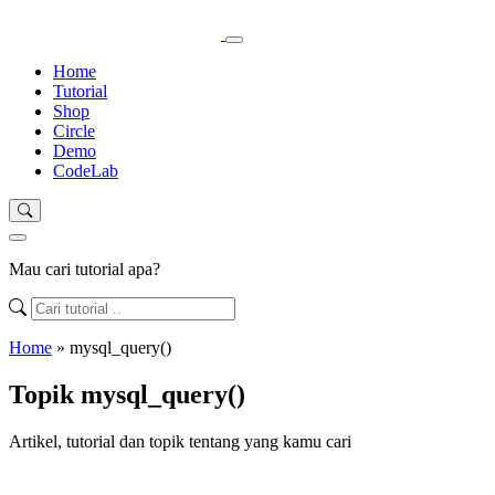
Home
Tutorial
Shop
Circle
Demo
CodeLab
Mau cari tutorial apa?
Home
»
mysql_query()
Topik mysql_query()
Artikel, tutorial dan topik tentang yang kamu cari