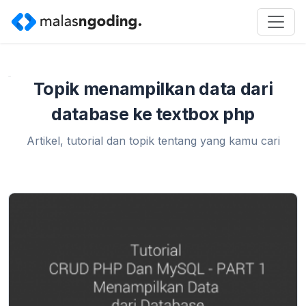
Home
»
menampilkan data dari database ke textbox php
Topik menampilkan data dari
database ke textbox php
Artikel, tutorial dan topik tentang yang kamu cari