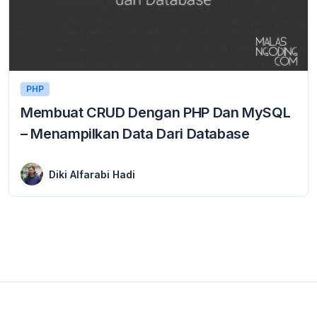
PHP
Membuat CRUD Dengan PHP Dan MySQL
– Menampilkan Data Dari Database
12 February 2016
Membuat CRUD Dengan PHP Dan MySQL – Menampilkan Data Dari Database Materi CRUD ini menggunakan PHP versi 5 ke bawah. Jika teman-teman menggunakan PHP versi ...
Diki Alfarabi Hadi