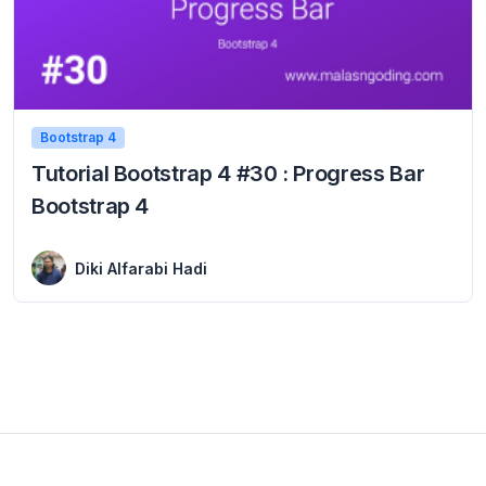
Bootstrap 4
Tutorial Bootstrap 4 #30 : Progress Bar
Bootstrap 4
5 September 2019
Progress Bar Bootstrap 4 – Setelah pada tutorial bootstrap 4 sebelumnya kita belajar tentang komponen popovers pada bootstrap, Pada tutorial bootstrap 4 kali ini kita ...
Diki Alfarabi Hadi