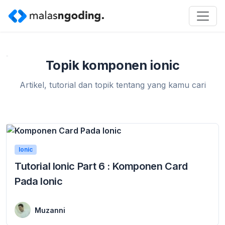
Home
»
komponen ionic
Topik komponen ionic
Artikel, tutorial dan topik tentang yang kamu cari
Ionic
Tutorial Ionic Part 6 : Komponen Card
Pada Ionic
5 April 2016
Komponen Card Pada Ionic Komponen Card Pada Ionic – berjumpa kemabali tutorial ionic, pada artikel kali ini saya akan membahas Komponen Card Pada Ionic. komponen card ...
Muzanni