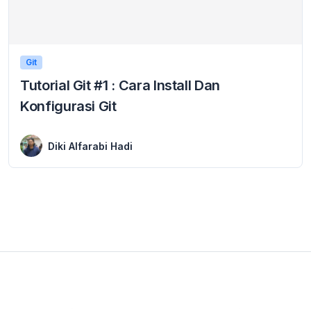
Git
Tutorial Git #1 : Cara Install Dan
Konfigurasi Git
25 January 2024
Cara install dan konfigurasi git – Setelah sebelumnya kita belajar pengenalan Git, Selanjutnya apa yang harus kita lakukan? Pada tutorial ini kita akan belajar cara ...
Diki Alfarabi Hadi