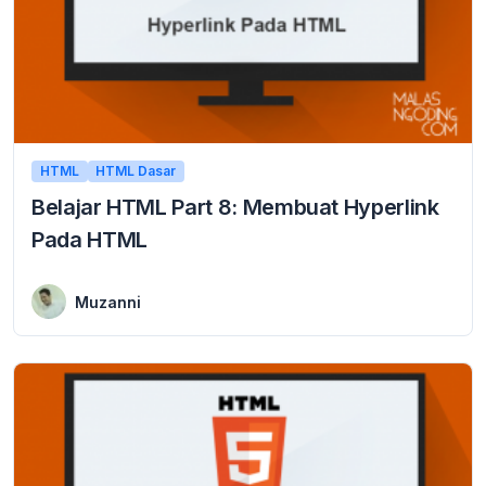
HTML
HTML Dasar
Belajar HTML Part 8: Membuat Hyperlink
Pada HTML
1 January 2016
Belajar HTML Membuat Hyperlink Pada HTML hyperlink yang sering di kenal dengan link yaitu menghubungkan antara satu dokument dengan dokumen yang lain pada HTML. Tujuan ...
Muzanni