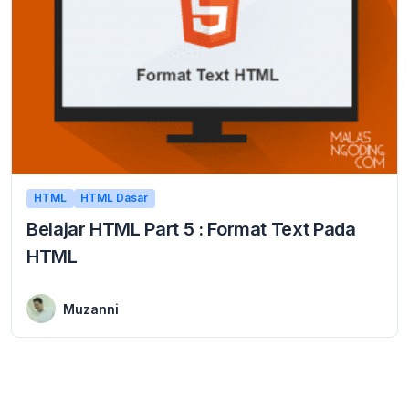
HTML
HTML Dasar
Belajar HTML Part 5 : Format Text Pada
HTML
30 December 2015
Belajar HTML Format Text Pada HTML Dalam penuliasan HTML sangat sering menggunakan format text didalamanya. baik itu dalam penulisan judul, ataupun isi dari content/halaman dari ...
Muzanni