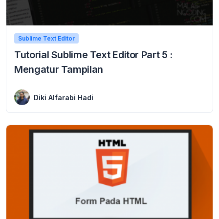
Sublime Text Editor
Tutorial Sublime Text Editor Part 5 :
Mengatur Tampilan
18 February 2017
Tutorial Sublime Text Editor Part 5 : Mengatur Tampilan – Masih di www.malasngoding.com. kali ini kita akan melanjutkan tutorial sebelumnya tentang Tutorial Sublime Text Editor. lebih ...
Diki Alfarabi Hadi