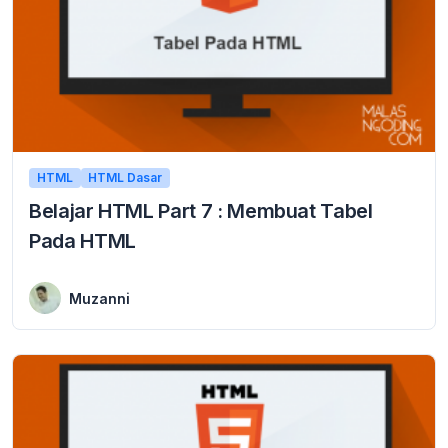
HTML
HTML Dasar
Belajar HTML Part 7 : Membuat Tabel
Pada HTML
1 January 2016
Membuat Tabel Pada HTML tabel merupakan struktur yang digunakan untuk menampilkan informasi dalam bentuk baris dan kolom. pada HTML, untuk pembuatan tabel menggunakan tag <table> utuk ...
Muzanni