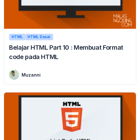
HTML
HTML Dasar
Belajar HTML Part 10 : Membuat Format
code pada HTML
2 January 2016
Membuat Format code pada HTML format code html digunakan untuk membuat sebuah text dari code komputer. format code pada HTML di tulis dengan menggunakan tag <code>. code ...
Muzanni