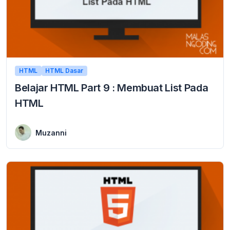
HTML
HTML Dasar
Belajar HTML Part 9 : Membuat List Pada
HTML
2 January 2016
Membuat List Pada HTML list atau yang kita kenal dengan daftar berurutan merupakan fungsi dalam HTML yang digunakan untuk menampilkan data secara berurutan ke bawah. ...
Muzanni