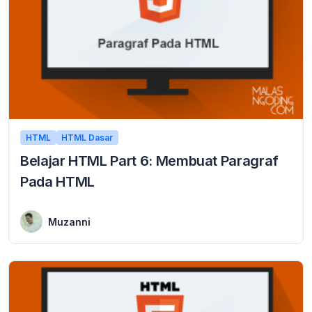
HTML
HTML Dasar
Belajar HTML Part 6: Membuat Paragraf
Pada HTML
1 January 2016
Belajar HTML Membuat Paragraf Pada HTML untuk memahami pembuatan paragraf <p> pada HTML, diharapkan anda terlebih dahulu sudah memahami penulisan dan apa itu tag, element, ...
Muzanni