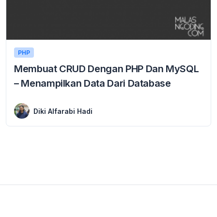
PHP
Membuat CRUD Dengan PHP Dan MySQL
– Menampilkan Data Dari Database
12 February 2016
Membuat CRUD Dengan PHP Dan MySQL – Menampilkan Data Dari Database Materi CRUD ini menggunakan PHP versi 5 ke bawah. Jika teman-teman menggunakan PHP versi ...
Diki Alfarabi Hadi