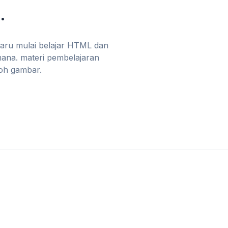
.
baru mulai belajar HTML dan
mana. materi pembelajaran
toh gambar.