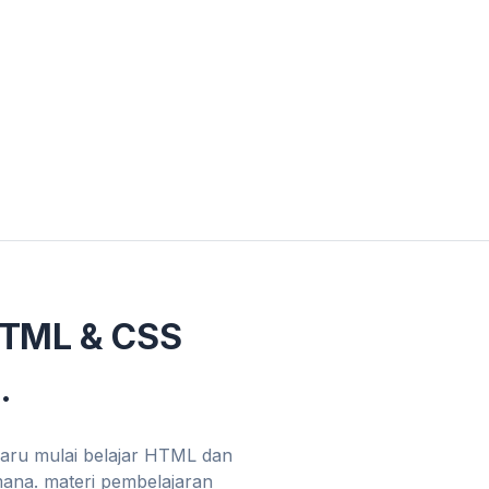
HTML & CSS
.
baru mulai belajar HTML dan
mana. materi pembelajaran