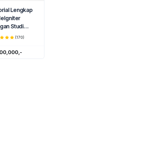
orial Lengkap
eIgniter
gan Studi
us Membuat
(170)
tem Informasi
pustakaan
100,000,-