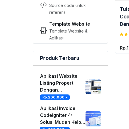
Source code untuk
Tut
referensi
Cod
Template Website
Den
Template Website &
Kas
Aplikasi
Sis
Per
Rp.
Produk Terbaru
Aplikasi Website
Listing Properti
Dengan
CodeIgniter 4
Rp.200,000,-
Aplikasi Invoice
CodeIgniter 4:
Solusi Mudah Kelola