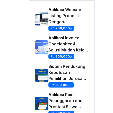
Aplikasi Website
Listing Properti
Dengan
CodeIgniter 4
Rp.200,000,-
Aplikasi Invoice
CodeIgniter 4:
Solusi Mudah Kelola
Tagihan &
Rp.200,000,-
Keuangan Bisnis
Sistem Pendukung
Anda
Keputusan
Pemilihan Jurusan
Siswa Metode
Rp.300,000,-
Fuzzy Tsukamoto
Aplikasi Poin
Berbasis Web
Pelanggaran dan
Prestasi Siswa
Dengan PHP dan