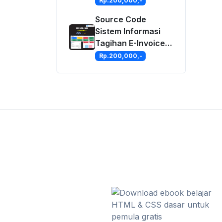
Rp.200,000,-
MySQLi
Source Code
Sistem Informasi
Tagihan E-Invoice
Dengan PHP dan
Rp.200,000,-
MySQLi