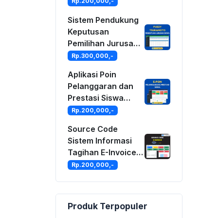
Tagihan &
Rp.200,000,-
Keuangan Bisnis
Sistem Pendukung
Anda
Keputusan
Pemilihan Jurusan
Siswa Metode
Rp.300,000,-
Fuzzy Tsukamoto
Aplikasi Poin
Berbasis Web
Pelanggaran dan
Prestasi Siswa
Dengan PHP dan
Rp.200,000,-
MySQLi
Source Code
Sistem Informasi
Tagihan E-Invoice
Dengan PHP dan
Rp.200,000,-
MySQLi
Produk Terpopuler