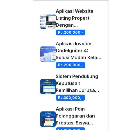
Aplikasi Website
Listing Properti
Dengan
CodeIgniter 4
Rp.200,000,-
Aplikasi Invoice
CodeIgniter 4:
Solusi Mudah Kelola
Tagihan &
Rp.200,000,-
Keuangan Bisnis
Sistem Pendukung
Anda
Keputusan
Pemilihan Jurusan
Siswa Metode
Rp.300,000,-
Fuzzy Tsukamoto
Aplikasi Poin
Berbasis Web
Pelanggaran dan
Prestasi Siswa
Dengan PHP dan