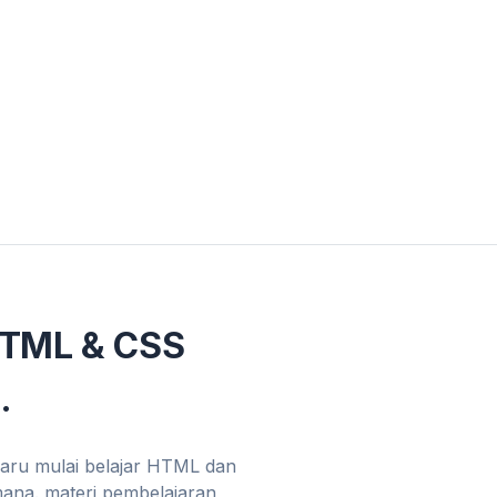
HTML & CSS
.
baru mulai belajar HTML dan
mana. materi pembelajaran