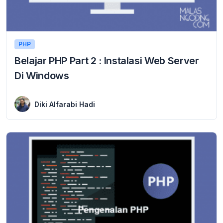
PHP
Belajar PHP Part 2 : Instalasi Web Server
Di Windows
27 December 2015
Instalasi Web Server Di Windows Pada artikel bagian kedua di Tutorial Belajar PHP dasar edisi ber- part ini akan di jelaskan tentang cara instalasi Web ...
Diki Alfarabi Hadi