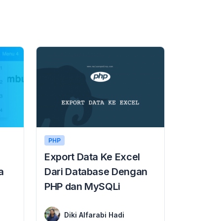
PHP
Export Data Ke Excel
a
Dari Database Dengan
PHP dan MySQLi
16 September 2018
Export Data Ke Excel Dari Database Dengan PHP dan MySQLi Export Data Ke Excel Dari Database Dengan PHP dan MySQLi adalah judul pada tutorial kali ini. ...
Diki Alfarabi Hadi