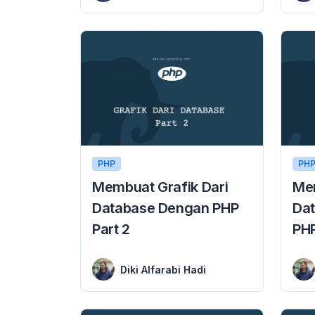
PHP
PH
Membuat Grafik Dari
Mem
Database Dengan PHP
Da
Part 2
PHP
15 September 2018
14 September 2018
Membuat Grafik Dari Database Dengan PHP Part 2 Membuat Grafik Dari Database Dengan PHP Part 2 – Tutorial ini merupakan kelanjutan dari tutorial Membuat Grafik ...
Membuat Grafik Dari Database MySQL Dan PHP 
Diki Alfarabi Hadi