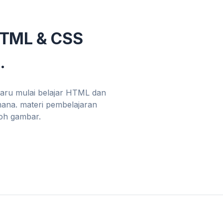
HTML & CSS
.
baru mulai belajar HTML dan
mana. materi pembelajaran
toh gambar.