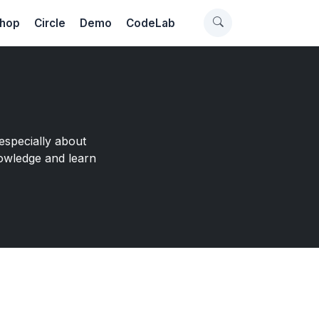
hop
Circle
Demo
CodeLab
especially about
owledge and learn