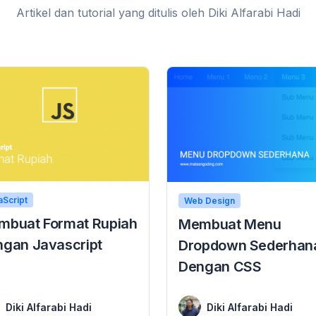
Artikel dan tutorial yang ditulis oleh Diki Alfarabi Hadi
aScript
Web Design
mbuat Format Rupiah
Membuat Menu
gan Javascript
Dropdown Sederhan
Dengan CSS
buat Format Rupiah Dengan Javascript, Seperti yang kita sudah ketahui, javascript memiliki kegunaan yang besar dalam pengembangan sebuah website atau aplikasi. ...
17 September 2018
Membuat Menu Dropdown Sederhana Dengan CSS Membuat Menu Dropdown Sederhana Dengan CSS, Itulah judul yang kita bahas pada tutorial ini, untuk melengkapi tutorial web design ...
Diki Alfarabi Hadi
Diki Alfarabi Hadi