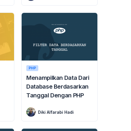
PHP
Menampilkan Data Dari
Database Berdasarkan
Tanggal Dengan PHP
6 June 2018
Menampilkan Data Dari Database Berdasarkan Tanggal Dengan PHP Menampilkan Data Dari Database Berdasarkan Tanggal Dengan PHP – Selamat datang kembali di tutorial PHP www.malasngoding.com. pada ...
Diki Alfarabi Hadi