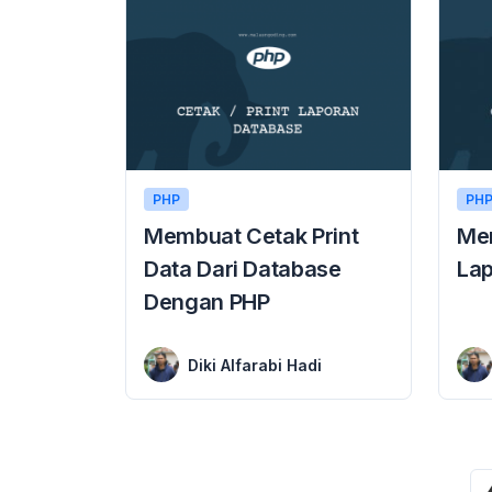
PHP
PH
Membuat Cetak Print
Mem
Data Dari Database
La
Dengan PHP
3 June 2018
Membuat Cetak Print Laporan Dengan PHP Memb
5 June 2018
Membuat Cetak Print Data Dari Database Dengan PHP Membuat Cetak Print Data Dari Database Dengan PHP – Halo teman-teman, selamat datang kembali di tutorial pemrograman ...
Diki Alfarabi Hadi