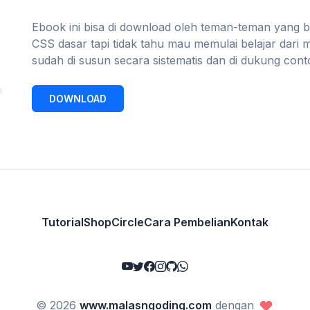
Ebook ini bisa di download oleh teman-teman yang 
CSS dasar tapi tidak tahu mau memulai belajar dari 
sudah di susun secara sistematis dan di dukung con
DOWNLOAD
Tutorial
Shop
Circle
Cara Pembelian
Kontak
© 2026
www.malasngoding.com
dengan