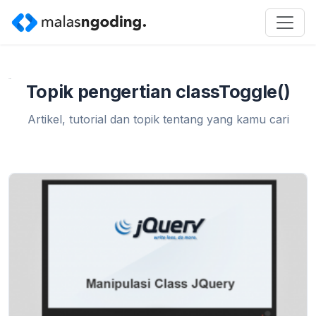
Home
»
pengertian classToggle()
Topik pengertian classToggle()
Artikel, tutorial dan topik tentang yang kamu cari