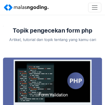
Home
»
pengecekan form php
Topik pengecekan form php
Artikel, tutorial dan topik tentang yang kamu cari