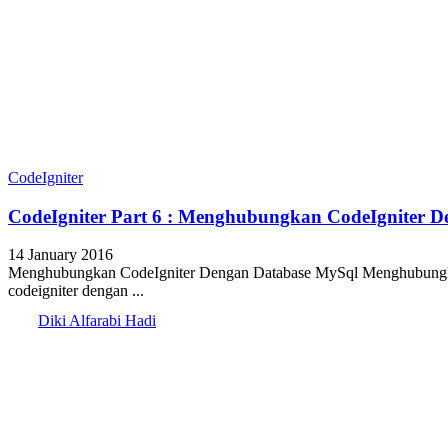
CodeIgniter
CodeIgniter Part 6 : Menghubungkan CodeIgniter 
14 January 2016
Menghubungkan CodeIgniter Dengan Database MySql Menghubungkan C
codeigniter dengan ...
Diki Alfarabi Hadi