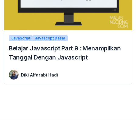
JavaScript
Javascript Dasar
Belajar Javascript Part 9 : Menampilkan
Tanggal Dengan Javascript
12 March 2016
Belajar Javascript Menampilkan Tanggal Dengan Javascript Belajar Javascript Menampilkan Tanggal Dengan Javascript – Selain di PHP, dengan javascript kita juga bisa menampilkan tanggal. kita dapat ...
Diki Alfarabi Hadi