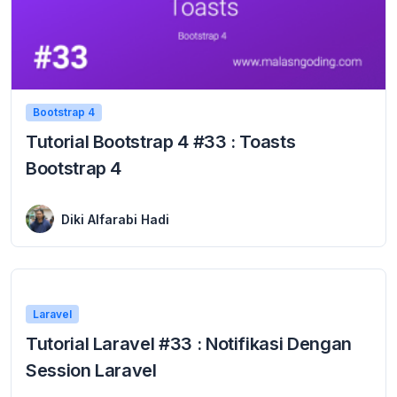
Bootstrap 4
Tutorial Bootstrap 4 #33 : Toasts
Bootstrap 4
9 September 2019
Toasts Bootstrap 4 – Setelah sebelumnya pada tutorial bootstrap dasar untuk pemula, Dibahas tentang spinners bootstrap 4, maka pada tutorial ini akan dibahas lanjutannya, yaitu ...
Diki Alfarabi Hadi
Laravel
Tutorial Laravel #33 : Notifikasi Dengan
Session Laravel