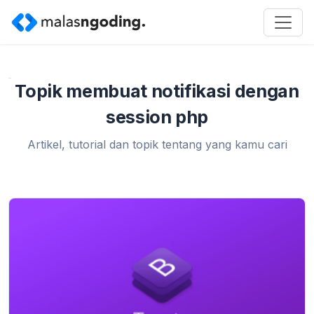
Home
»
membuat notifikasi dengan session php
Topik membuat notifikasi dengan
session php
Artikel, tutorial dan topik tentang yang kamu cari