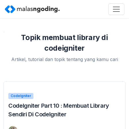
Home
»
membuat library di codeigniter
Topik membuat library di
codeigniter
Artikel, tutorial dan topik tentang yang kamu cari
CodeIgniter
CodeIgniter Part 10 : Membuat Library
Sendiri Di CodeIgniter
17 January 2016
Membuat Library Sendiri Di CodeIgniter Pasti anda sudah mengenal apa itu library pada codeigniter karena pada tutorial sebelumnya di malasngoding.com telah saya jelaskan beberapa library ...