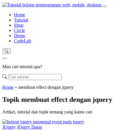
Home
Tutorial
Shop
Circle
Demo
CodeLab
Mau cari tutorial apa?
Home
»
membuat effect dengan jquery
Topik membuat effect dengan jquery
Artikel, tutorial dan topik tentang yang kamu cari
JQuery
JQuery Dasar