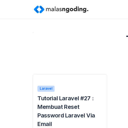
Home
»
mail_encryption laravel
Laravel
Tutorial Laravel #27 :
Membuat Reset
Password Laravel Via
Email