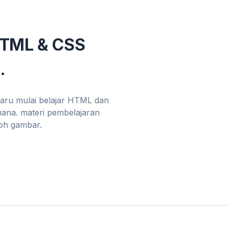
HTML & CSS
.
baru mulai belajar HTML dan
mana. materi pembelajaran
toh gambar.