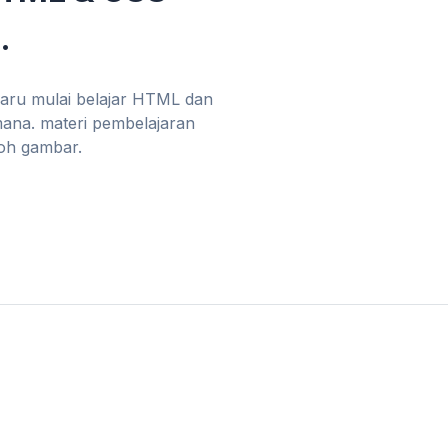
.
baru mulai belajar HTML dan
mana. materi pembelajaran
toh gambar.