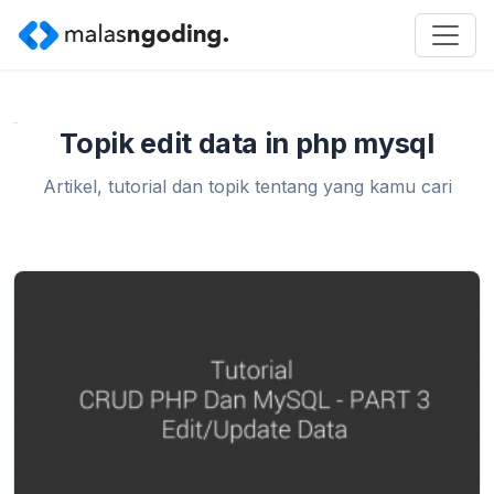
Home
»
edit data in php mysql
Topik edit data in php mysql
Artikel, tutorial dan topik tentang yang kamu cari