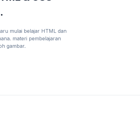
.
baru mulai belajar HTML dan
mana. materi pembelajaran
toh gambar.