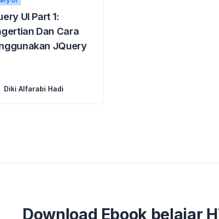
ery UI
ery UI Part 1:
gertian Dan Cara
nggunakan JQuery
an JQuery UI – JQuary UI ? siapa sih yang gak tau jquery ui? atau paling tidak kita ...
Diki Alfarabi Hadi
Download Ebook belajar 