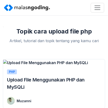
Home
»
cara upload file php
Topik cara upload file php
Artikel, tutorial dan topik tentang yang kamu cari
PHP
Upload File Menggunakan PHP dan
MySQLi
21 April 2020
Upload File Menggunakan PHP dan MySQLi – Hallo selamat datang di tutorial lengkap PHP dari malasngoding.com, pada materi kali ini kita akan coba membahas cara ...
Muzanni