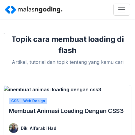
Home
»
cara membuat loading di flash
Topik cara membuat loading di
flash
Artikel, tutorial dan topik tentang yang kamu cari
CSS
Web Design
Membuat Animasi Loading Dengan CSS3
18 February 2016
Membuat Animasi Loading Dengan CSS3 – Pada kesempatan ini kita akan membahas tentang cara membuat animasi loading dengan css3. banyak template yang lagi ngetrend sekarang ...
Diki Alfarabi Hadi