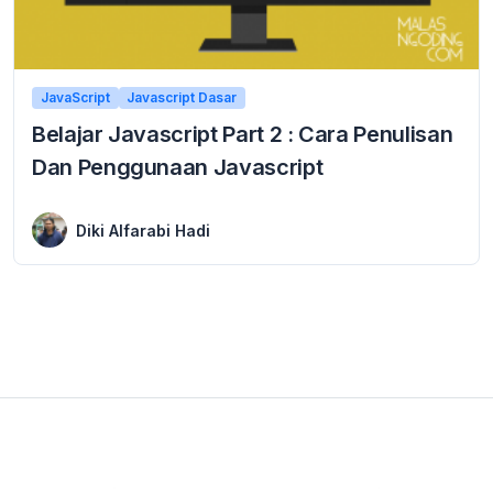
JavaScript
Javascript Dasar
Belajar Javascript Part 2 : Cara Penulisan
Dan Penggunaan Javascript
9 March 2016
Belajar Javascript Part 2 : Cara Penulisan Dan Penggunaan Javascript Cara Penulisan Dan Penggunaan Javascript – Selamat datang di turorial javascript dasar berbahasa indonesia. ini ...
Diki Alfarabi Hadi